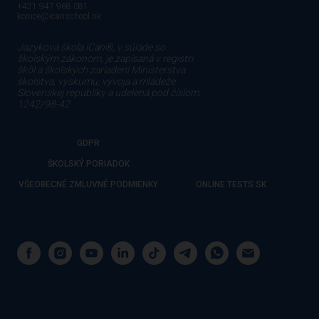
+421 947 968 081
kosice@icanschool.sk
Jazyková škola iCan®, v súlade so
školským zákonom, je zapísaná v registri
škôl a školských zariadení Ministerstva
školstva, výskumu, vývoja a mládeže
Slovenskej republiky a udelená pod číslom:
1242/98-42
GDPR
ŠKOLSKÝ PORIADOK
VŠEOBECNÉ ZMLUVNÉ PODMIENKY
ONLINE TESTS SK