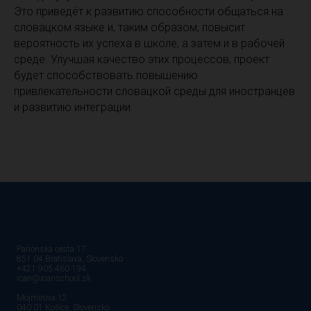
Это приведёт к развитию способности общаться на
словацком языке и, таким образом, повысит
вероятность их успеха в школе, а затем и в рабочей
среде. Улучшая качество этих процессов, проект
будет способствовать повышению
привлекательности словацкой среды для иностранцев
и развитию интеграции.
Panónska cesta 17
851 04 Bratislava, Slovensko
+421 905 460 194
ican@icanschool.sk
Mojmírova 12
040 01 Košice, Slovensko