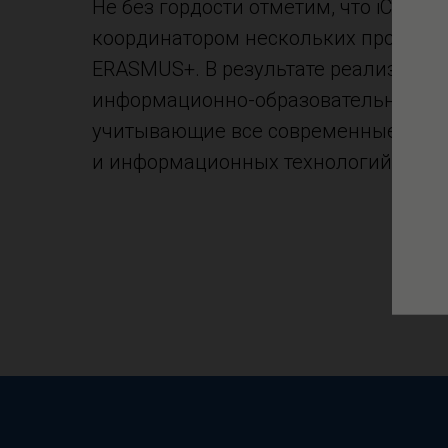
Не без гордости отметим, что iCan S
координатором нескольких проекто
ERASMUS+. В результате реализации 
информационно-образовательная пл
учитывающие все современные требо
и информационных технологий.