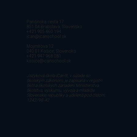
Panónska cesta 17
851 04 Bratislava, Slovensko
+421 905 460 194
ican@icanschool.sk
Mojmírova 12
040 01 Košice, Slovensko
+421 947 968 081
kosice@icanschool.sk
Jazyková škola iCan®, v súlade so
školským zákonom, je zapísaná v registri
škôl a školských zariadení Ministerstva
školstva, výskumu, vývoja a mládeže
Slovenskej republiky a udelená pod číslom:
1242/98-42