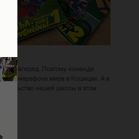
жение вперед. Поэтому команда
ного марафона мира в Кошицах. А в
авительство нашей школы в этом
ub