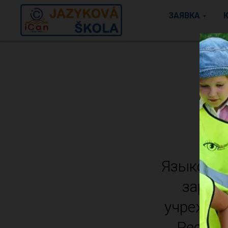
ЗАЯВКА
Языковая
зареги
учрежден
Республ