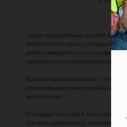
Среди предлагаемых школой програ
тематические курсы для медицинско
детей проводится с использованием
разработанных преподавателями шк
Все преподаватели школы – носител
образованием и многолетним опыто
иностранцам.
Благодаря членству в Ассоциации я
iCan есть возможность постоянно о