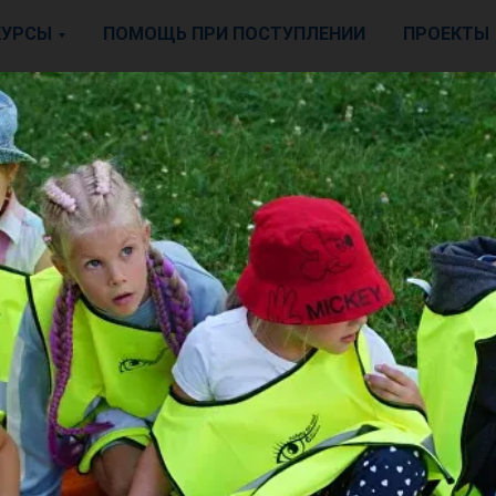
КУРСЫ
ПОМОЩЬ ПРИ ПОСТУПЛЕНИИ
ПРОЕКТЫ
ICAN SCHOOL
О НАС
 школа iCan® была основана в 19
стрирована в реестре школ и ш
ий Министерства образования 
ики в соответствии с законом о