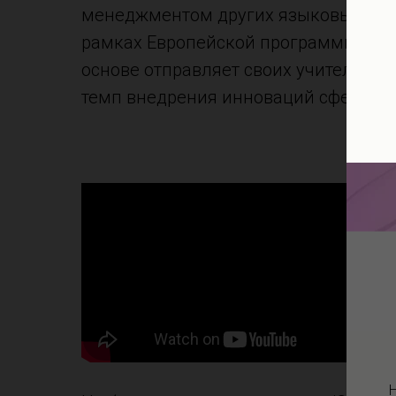
менеджментом других языковых шко
рамках Европейской программы моби
основе отправляет своих учителей и
темп внедрения инноваций сферы об
H