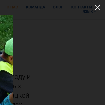
О НАС
КОМАНДА
БЛОГ
КОНТАКТЫ
ЯЗЫК
98 году и
кольных
Словацкой
 школах.