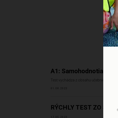
Duri
A1: Samohodnotiaci tes
Test vychádza z obsahu učebnice pre deti
01.08.2023
RÝCHLY TEST ZO SLO
17.05.2023