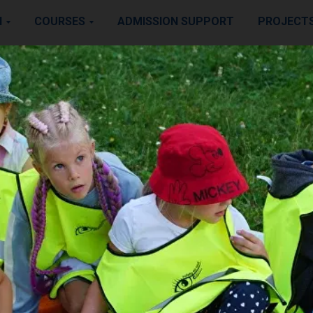
N
COURSES
ADMISSION SUPPORT
PROJECT
ICAN SCHOOL
 for knowledge 
Slovak languag
 the help of quick tests, you improve your sk
ng, writing, understanding, as well as kno