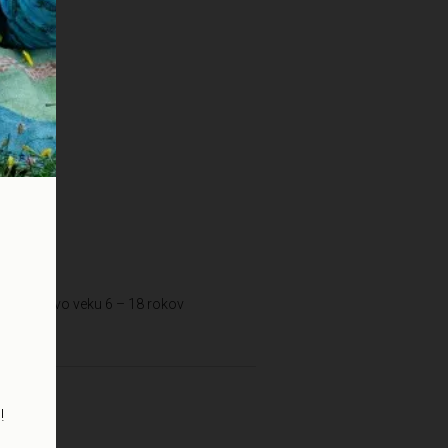
t the
ka
pre deti vo veku 6 – 18 rokov
!