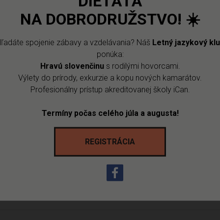
DIEŤAŤA
VENSKÉHO JAZYKA 20
NA DOBRODRUŽSTVO!
☀️
ľadáte spojenie zábavy a vzdelávania? Náš
Letný jazykový kl
ponúka:
Hravú slovenčinu
s rodilými hovorcami.
VENSKÉHO JAZYKA 18
Výlety do prírody, exkurzie a kopu nových kamarátov.
Profesionálny prístup akreditovanej školy iCan.
Termíny počas celého júla a augusta!
VENSKÉHO JAZYKA 19
REGISTRÁCIA
VENSKÉHO JAZYKA 17