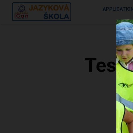
APPLICATIO
Tests
With
readi