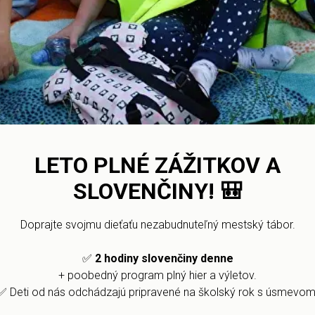
of grammar.
ng the test, you instantly get results, find ou
correct answers and improve your Slovak.
LETO PLNÉ ZÁŽITKOV A
SLOVENČINY!
🎒
t slovenského jazyka ako cudzieho jazy
 cudzincov Aha, slovenčina! jazyková úroveň podľa SERR A1 a je určený 
Doprajte svojmu dieťaťu nezabudnuteľný mestský tábor.
✅
2 hodiny slovenčiny denne
+ poobedný program plný hier a výletov.
VENSKÉHO JAZYKA 33
✅ Deti od nás odchádzajú pripravené na školský rok s úsmevom