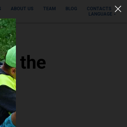
S
ABOUT US
TEAM
BLOG
CONTACTS
LANGUAGE
of the
e
ills:
wledge