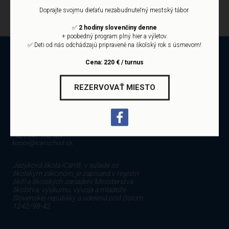
Profesionálny prístup akreditovanej školy iCan.
Doprajte svojmu dieťaťu nezabudnuteľný mestský tábor.
Termíny počas celého júla a augusta!
✅
2 hodiny slovenčiny denne
+ poobedný program plný hier a výletov.
✅ Deti od nás odchádzajú pripravené na školský rok s úsmevom!
REGISTRÁCIA
Cena: 220 € / turnus
Panónska cesta 17
REZERVOVAŤ MIESTO
851 04 Bratislava, Slovensko
+421 905 460 194
ican@icanschool.sk
Mojmírova 12
040 01 Košice, Slovensko
+421 947 968 081
kosice@icanschool.sk
Jazyková škola iCan®, v súlade so
školským zákonom, je zapísaná v registri
škôl a školských zariadení Ministerstva
školstva, výskumu, vývoja a mládeže
Slovenskej republiky a udelená pod číslom:
1242/98-42