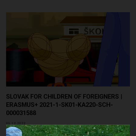
SLOVAK FOR CHILDREN OF FOREIGNERS |
ERASMUS+ 2021-1-SK01-KA220-SCH-
000031588
05.12.2022