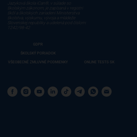
Jazyková škola iCan®, v súlade so
školským zákonom, je zapísaná v registri
škôl a školských zariadení Ministerstva
školstva, výskumu, vývoja a mládeže
Slovenskej republiky a udelená pod číslom:
1242/98-42
GDPR
ŠKOLSKÝ PORIADOK
VŠEOBECNÉ ZMLUVNÉ PODMIENKY
ONLINE TESTS SK