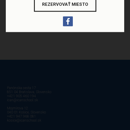
REZERVOVAŤ MIESTO
LEAVE FEEDBACK
Panónska cesta 17
851 04 Bratislava, Slovensko
+421 905 460 194
ican@icanschool.sk
Mojmírova 12
040 01 Košice, Slovensko
+421 947 968 081
kosice@icanschool.sk