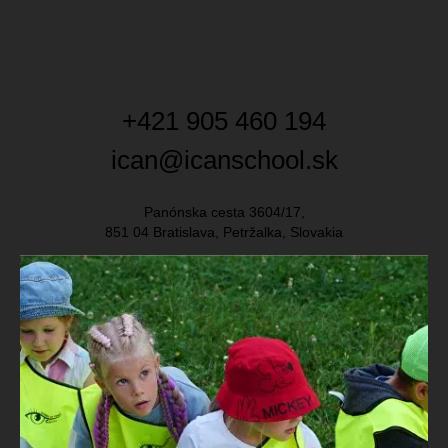
+421 905 460 194
ican@icanschool.sk
Panónska cesta 3604/17,
851 04 Bratislava, Petržalka, Slovakia
LEAVE FEEDBACK