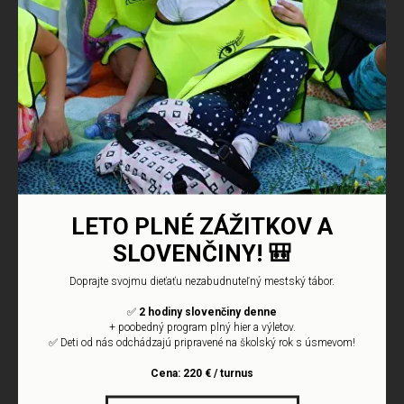
ZMEŇTE LETO SVOJHO
DIEŤAŤA
NA DOBRODRUŽSTVO!
☀️
Hľadáte spojenie zábavy a vzdelávania? Náš
Letný jazykový klub
LETO PLNÉ ZÁŽITKOV A
ponúka:
Hravú slovenčinu
s rodilými hovorcami.
SLOVENČINY!
🎒
Výlety do prírody, exkurzie a kopu nových kamarátov.
Profesionálny prístup akreditovanej školy iCan.
+421 947 968 081
Doprajte svojmu dieťaťu nezabudnuteľný mestský tábor.
Termíny počas celého júla a augusta!
kosice@icanschool.sk
✅
2 hodiny slovenčiny denne
+ poobedný program plný hier a výletov.
✅ Deti od nás odchádzajú pripravené na školský rok s úsmevom!
REGISTRÁCIA
Mojmírova 12,
Cena: 220 € / turnus
040 01 Košice, Slovakia