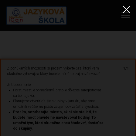
Z ponúkaných možností si prosím vyberte čas, ktorý vám
1/1
skutočne vyhovuje a ktorý budete môcť naozaj navštevovať.
⚠️ Upozornenie:
Počet miest je obmedzený, preto je dôležité zaregistrovať
sa čo najskôr.
Plánujeme otvoriť ďalšie skupiny v januári, aby sme
umožnili väčšiemu počtu záujemcov začať s výučbou.
Prosím, nezaberajte miesto, ak si nie ste istí, že
budete môcť pravidelne navštevovať hodiny. To
umožní tým, ktorí skutočne chcú študovať, dostať sa
do skupiny.