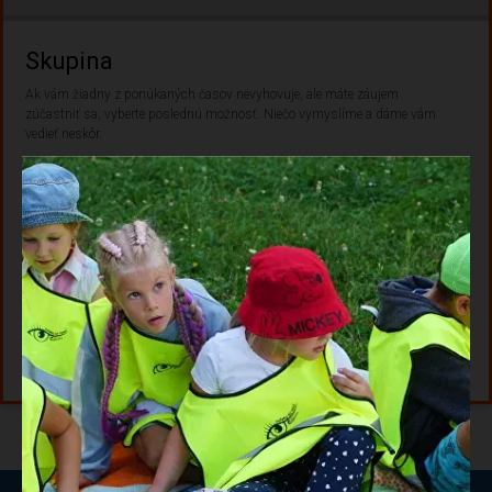
Skupina
Ak vám žiadny z ponúkaných časov nevyhovuje, ale máte záujem
zúčastniť sa, vyberte poslednú možnosť. Niečo vymyslíme a dáme vám
vedieť neskôr.
← SPÄŤ
PODMIENKY SPRACOVANIA ÚDAJOV