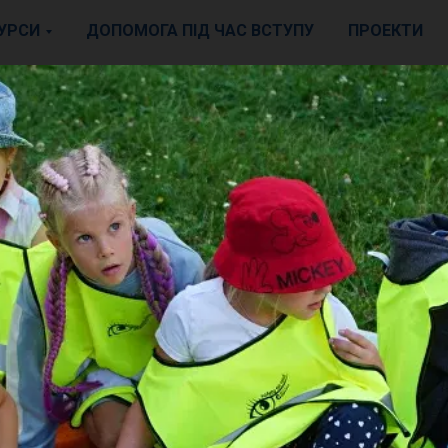
УРСИ
ДОПОМОГА ПІД ЧАС ВСТУПУ
ПРОЕКТИ
аних варіантів, будь ласка, оберіть час, який вам справді зручний, 
ожете відвідувати заняття.
увагу:
ь місць обмежена, тому важливо оперативно зареєструватися.
мо відкрити додаткові групи у січні, щоб дати можливість більшій
і бажаючих розпочати навчання.
ка, не займайте місце, якщо не впевнені, що зможете регулярн
ати заняття. Це дозволить тим, хто справді хоче навчатися,
и до групи
.