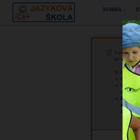
ЗАЯВКА
К
З запропонов
ви точно зм
⚠️ Зверніть 
Кількіст
Ми планує
кількост
Будь лас
відвідув
потрапит