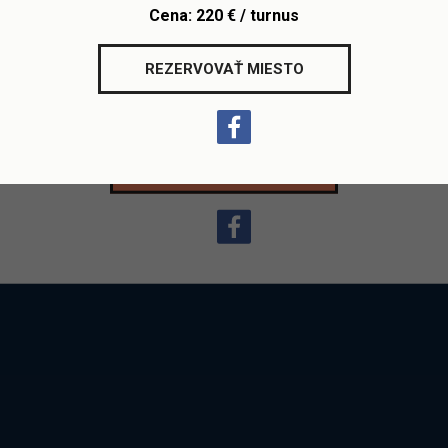
Hravú slovenčinu
s rodilými hovorcami.
Cena: 220 € / turnus
Výlety do prírody, exkurzie a kopu nových kamarátov.
Profesionálny prístup akreditovanej školy iCan.
REZERVOVAŤ MIESTO
GDPR
ONLINE T
Termíny počas celého júla a augusta!
ŠKOLSKÝ PORIADOK
REGISTRÁCIA
VŠEOBECNÉ
ZMLUVNÉ
PODMIENKY