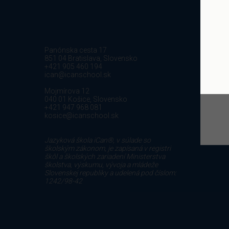
Panónska cesta 17
851 04 Bratislava, Slovensko
+421 905 460 194
ican@icanschool.sk
Mojmírova 12
040 01 Košice, Slovensko
+421 947 968 081
kosice@icanschool.sk
Jazyková škola iCan®, v súlade so
školským zákonom, je zapísaná v registri
škôl a školských zariadení Ministerstva
školstva, výskumu, vývoja a mládeže
Slovenskej republiky a udelená pod číslom:
1242/98-42