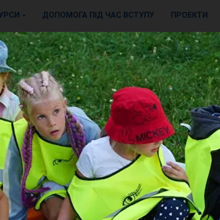
УРСИ
ДОПОМОГА ПІД ЧАС ВСТУПУ
ПРОЕКТИ
ФОРМА
ЗВОРОТНЬОГО ЗВ'ЯЗК
після проходження навчання
в акредитованній мовній школі iCan