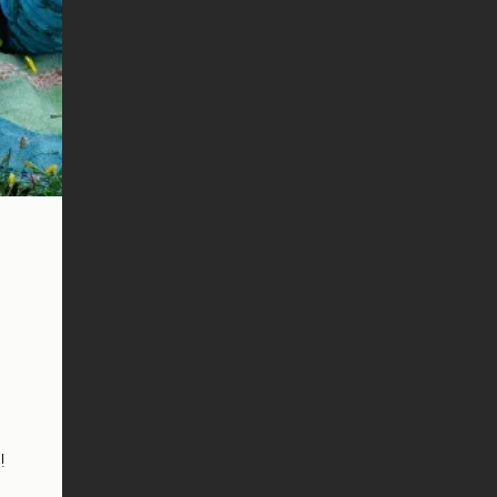
ся,5 =
го не
!
я було