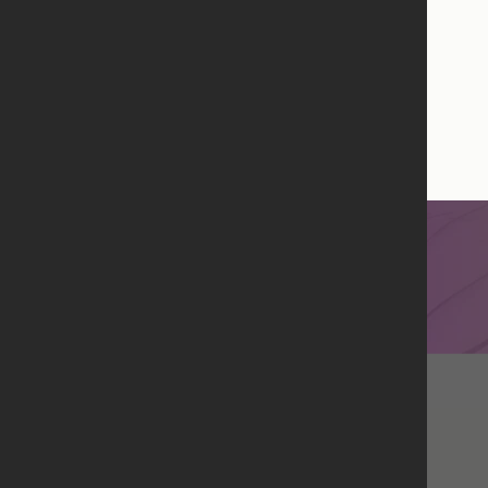
занадто
виклада
Оцініть,
простим
самості
допомогу
Оцініть,
незрозум
доволі з
багато п