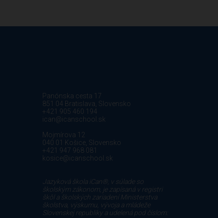
Panónska cesta 17
851 04 Bratislava, Slovensko
+421 905 460 194
ican@icanschool.sk
Mojmírova 12
040 01 Košice, Slovensko
+421 947 968 081
kosice@icanschool.sk
Jazyková škola iCan®, v súlade so
školským zákonom, je zapísaná v registri
škôl a školských zariadení Ministerstva
školstva, výskumu, vývoja a mládeže
Slovenskej republiky a udelená pod číslom: