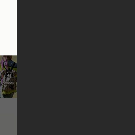
м,10 =
ся по
всім
еті,5 =
.