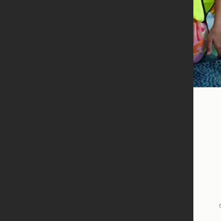
Оцініть
зошитами
користув
завдань,
міг / не
Оцініть,