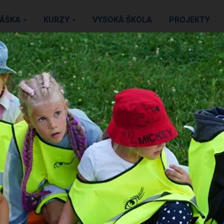
LÁŠKA
KURZY
VYSOKÁ ŠKOLA
PROJEKTY
FORMULÁR
SPÄTNEJ VÄZBY
o štúdiu na akreditovanej jazykovej škole iC