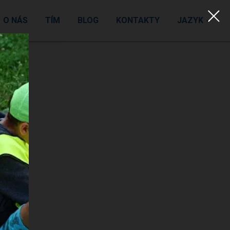
O NÁS
TÍM
BLOG
KONTAKTY
JAZYK
an