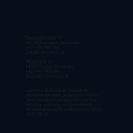
Panónska cesta 17
851 04 Bratislava, Slovensko
+421 905 460 194
ican@icanschool.sk
Mojmírova 12
040 01 Košice, Slovensko
+421 947 968 081
kosice@icanschool.sk
Jazyková škola iCan®, v súlade so
školským zákonom, je zapísaná v registri
škôl a školských zariadení Ministerstva
školstva, výskumu, vývoja a mládeže
Slovenskej republiky a udelená pod číslom:
1242/98-42