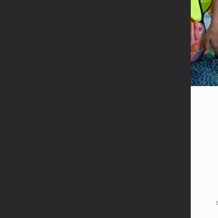
Ohodnoťt
zošity), 
hodín a p
nemohol/
Ohodnoťt
pomalé, 