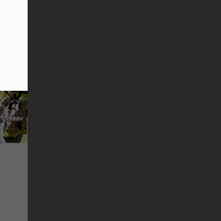
li dosť
om
ľadať
l ďalšie