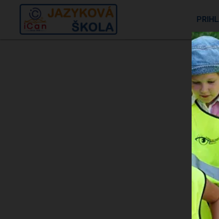
PRIH
p