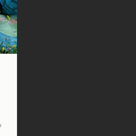
ch
si
!
liš
íliš