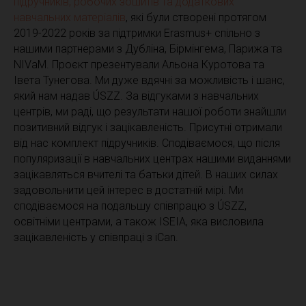
підручників, робочих зошитів та додаткових
навчальних матеріалів
, які були створені протягом
2019-2022 років за підтримки Erasmus+ спільно з
нашими партнерами з Дубліна, Бірмінгема, Парижа та
NIVaM. Проєкт презентували Альона Куротова та
Івета Тунегова. Ми дуже вдячні за можливість і шанс,
який нам надав ÚSZZ. За відгуками з навчальних
центрів, ми раді, що результати нашої роботи знайшли
позитивний відгук і зацікавленість. Присутні отримали
від нас комплект підручників. Сподіваємося, що після
популяризації в навчальних центрах нашими виданнями
зацікавляться вчителі та батьки дітей. В наших силах
задовольнити цей інтерес в достатній мірі. Ми
сподіваємося на подальшу співпрацю з ÚSZZ,
освітніми центрами, а також ISEIA, яка висловила
зацікавленість у співпраці з iCan.