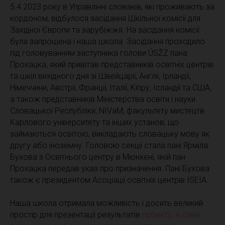
5.4.2023 року в Управлінні словаків, які проживають за
кордоном, відбулося засідання Шкільної комісії для
Західної Європи та зарубіжжя. На засідання комісії
була запрошена і наша школа. Засідання проходило
під головуванням заступника голови ÚSŽZ пана
Прохацка, який привітав представників освітніх центрів
та шкіл вихідного дня зі Швейцарії, Англії, Ірландії,
Німеччини, Австрії, Франції, Італії, Кіпру, Ісландії та США,
а також представників Міністерства освіти і науки
Словацької Республіки, NIVaM, факультету мистецтв
Карлового університету та інших установ, що
займаються освітою, викладають словацьку мову як
другу або іноземну. Головою секції стала пані Ярміла
Бухова з Освітнього центру в Мюнхені, якій пан
Прохацка передав указ про призначення. Пані Бухова
також є президентом Асоціації освітніх центрів ISEIA.
Наша школа отримала можливість і досить великий
простір для презентації результатів
проекту, а саме