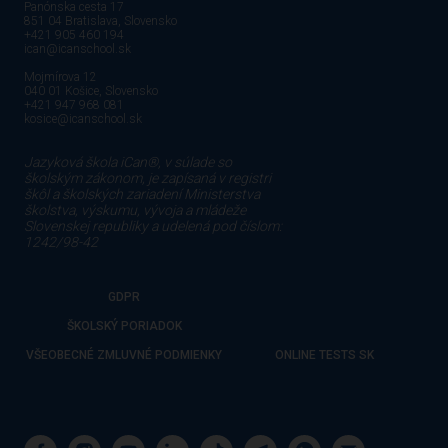
Panónska cesta 17
851 04 Bratislava, Slovensko
+421 905 460 194
ican@icanschool.sk
Mojmírova 12
040 01 Košice, Slovensko
+421 947 968 081
kosice@icanschool.sk
Jazyková škola iCan®, v súlade so
školským zákonom, je zapísaná v registri
škôl a školských zariadení Ministerstva
školstva, výskumu, vývoja a mládeže
Slovenskej republiky a udelená pod číslom:
1242/98-42
GDPR
ŠKOLSKÝ PORIADOK
VŠEOBECNÉ ZMLUVNÉ PODMIENKY
ONLINE TESTS SK