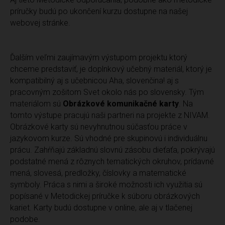
príručky budú po ukončení kurzu dostupne na našej
webovej stránke.
Ďalším veľmi zaujímavým výstupom projektu ktorý
chceme predstaviť, je doplnkový učebný materiál, ktorý je
kompatibilný aj s učebnicou Aha, slovenčina! aj s
pracovným zošitom Svet okolo nás po slovensky. Tým
materiálom sú
Obrázkové komunikačné karty
. Na
tomto výstupe pracujú naši partneri na projekte z NIVAM.
Obrázkové karty sú nevyhnutnou súčasťou práce v
jazykovom kurze. Sú vhodné pre skupinovú i individuálnu
prácu. Zahŕňajú základnú slovnú zásobu dieťaťa, pokrývajú
podstatné mená z rôznych tematických okruhov, prídavné
mená, slovesá, predložky, číslovky a matematické
symboly. Práca s nimi a široké možnosti ich využitia sú
popísané v Metodickej príručke k súboru obrázkových
kariet. Karty budú dostupne v online, ale aj v tlačenej
podobe.