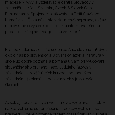
mládeže NIVAM a vzdelávacie centrá Slovákov v
zahraničí – eMeLeS v Írsku, Czech & Slovak Club
Birmingham v Spojenom kráľovstve a Petit Slavik vo
Francúzsku. Čaká nás ešte veľa intenzívnej práce, avšak
radi by sme o výsledkoch projektu informovali širokú
pedagogickú aj nepedagogickú verejnosť.
Predpokladáme, že naše učebnice Aha, slovenčina!, Svet
okolo nás po slovensky a Slovenský jazyk a literatúra v
škole už dobre poznáte a pomáhajú Vám pri vyučovaní
slovenčiny ako druhého, resp. cudzieho jazyka v
základných a rozširujúcich kurzoch poriadaných
základnými školami, alebo v kurzoch v jazykových
školách.
Avšak aj počas rôznych webinárov a vzdelávacích aktivít
na ktorých sme súbor učebníc predstavovali sme sa
presvedčili, že je potrebné projekt rozšíriť tak, aby učitelia