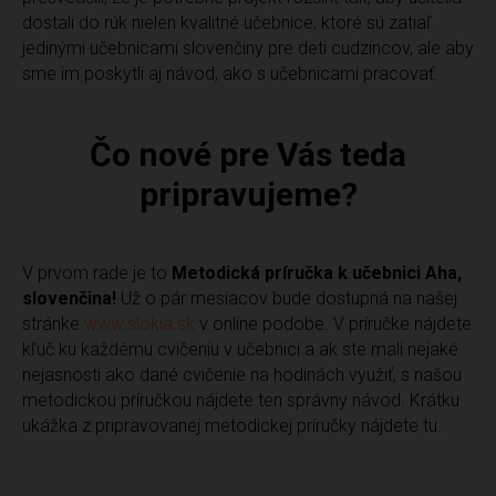
dostali do rúk nielen kvalitné učebnice, ktoré sú zatiaľ
jedinými učebnicami slovenčiny pre deti cudzincov, ale aby
sme im poskytli aj návod, ako s učebnicami pracovať.
Čo nové pre Vás teda
pripravujeme?
V prvom rade je to
Metodická príručka k učebnici Aha,
slovenčina!
Už o pár mesiacov bude dostupná na našej
stránke
www.slokia.sk
v online podobe. V príručke nájdete
kľuč ku každému cvičeniu v učebnici a ak ste mali nejaké
nejasnosti ako dané cvičenie na hodinách využiť, s našou
metodickou príručkou nájdete ten správny návod. Krátku
ukážka z pripravovanej metodickej príručky nájdete tu.