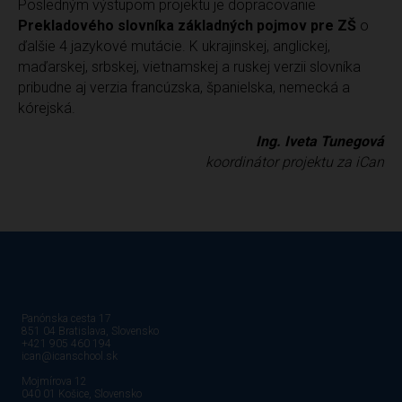
Posledným výstupom projektu je dopracovanie
Prekladového slovníka základných pojmov pre ZŠ
o
ďalšie 4 jazykové mutácie. K ukrajinskej, anglickej,
maďarskej, srbskej, vietnamskej a ruskej verzii slovníka
pribudne aj verzia francúzska, španielska, nemecká a
kórejská.
Ing. Iveta Tunegová
koordinátor projektu za iCan
Panónska cesta 17
851 04 Bratislava, Slovensko
+421 905 460 194
ican@icanschool.sk
Mojmírova 12
040 01 Košice, Slovensko