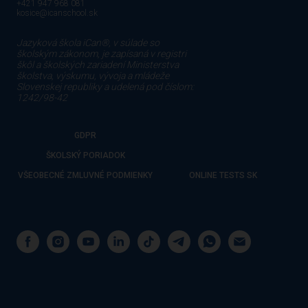
+421 947 968 081
kosice@icanschool.sk
Jazyková škola iCan®, v súlade so
školským zákonom, je zapísaná v registri
škôl a školských zariadení Ministerstva
školstva, výskumu, vývoja a mládeže
Slovenskej republiky a udelená pod číslom:
1242/98-42
GDPR
ŠKOLSKÝ PORIADOK
VŠEOBECNÉ ZMLUVNÉ PODMIENKY
ONLINE TESTS SK