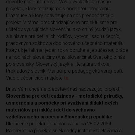
dovoľte nám informovať Vás o výsledkoch nášho
projektu, ktorý realizujeme s podporou programu
Erazmus+ a ktorý nadväzuje na náš predchádzajúci
projekt. V rámci predchádzajúceho projektu sme pre
učiteľov vyučujúcich slovenčinu ako druhý (cudzí) jazyk,
ale hlavne pre deti a ich rodičov, vytvorili sadu učebníc,
pracovných zošitov a doplnkového učebného materiálu,
ktorý už je takmer jeden rok v ponuke a je súčasťou práce
na hodinách slovenčiny (Aha, slovenčina!, Svet okolo nás
po slovensky, Slovenský jazyk a literatúra v škole,
Prekladový slovník, Manuál pre pedagogickú verejnosť).
Viac o učebniciach nájdete
tu
.
Dnes Vám chceme predstaviť náš nadväzujúci projekt -
Slovenčina pre deti cudzincov - metodické príručky,
usmernenia a pomôcky pri využívaní didaktických
materiálov pri inklúzii detí do výchovno-
vzdelávacieho procesu v Slovenskej republike.
Ukončenie projektu je naplánované na 28.02.2024.
Partnermi na projekte sú Národný inštitút vzdelávania a