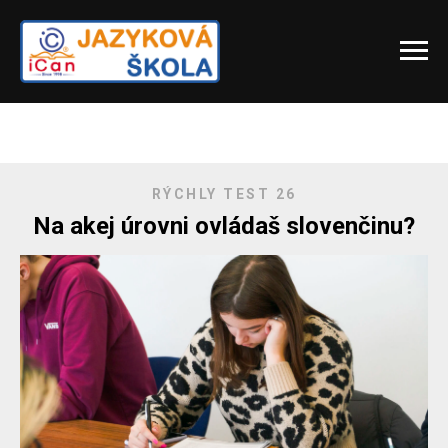
RÝCHLY TEST 26
Na akej úrovni ovládaš slovenčinu?