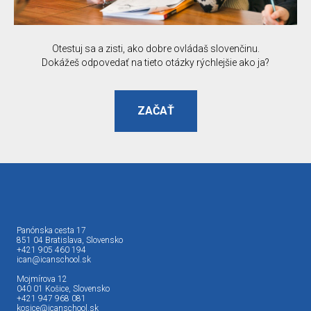
Otestuj sa a zisti, ako dobre ovládaš slovenčinu.
Dokážeš odpovedať na tieto otázky rýchlejšie ako ja?
ZAČAŤ
Panónska cesta 17
851 04 Bratislava, Slovensko
+421 905 460 194
ican@icanschool.sk
Mojmírova 12
040 01 Košice, Slovensko
+421 947 968 081
kosice@icanschool.sk