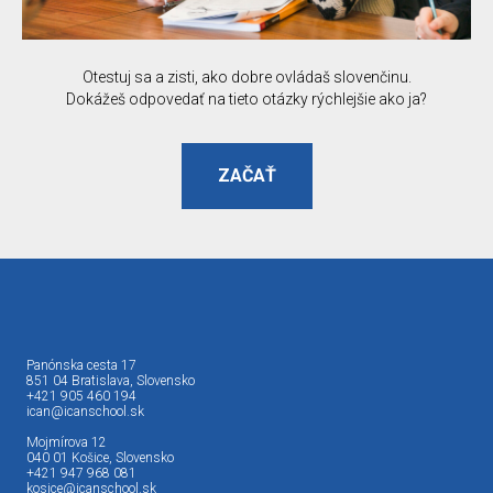
Otestuj sa a zisti, ako dobre ovládaš slovenčinu.
Dokážeš odpovedať na tieto otázky rýchlejšie ako ja?
ZAČAŤ
Panónska cesta 17
851 04 Bratislava, Slovensko
+421 905 460 194
ican@icanschool.sk
Mojmírova 12
040 01 Košice, Slovensko
+421 947 968 081
kosice@icanschool.sk