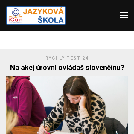
RÝCHLY TEST 24
Na akej úrovni ovládaš slovenčinu?