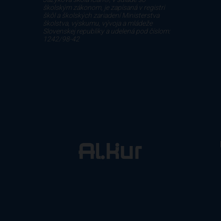
školským zákonom, je zapísaná v registri
škôl a školských zariadení Ministerstva
školstva, výskumu, vývoja a mládeže
Slovenskej republiky a udelená pod číslom:
1242/98-42