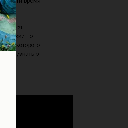
провести время
бщаться,
тешествии по
 ходе которого
рода, узнать о
!