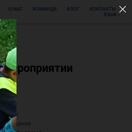
О НАС
КОМАНДА
БЛОГ
КОНТАКТЫ
ЯЗЫК
в мероприятии
стие в
ло создание