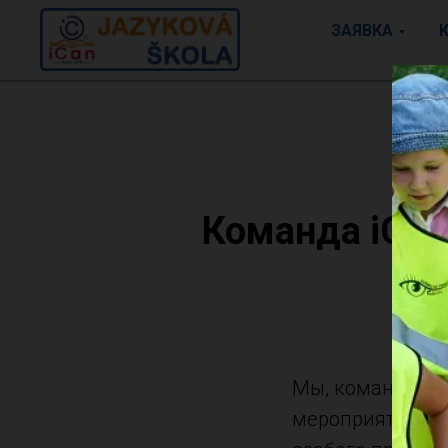
ЗАЯВКА
Команда iCan
Мы, команда iCa
мероприятии - P