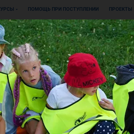
КУРСЫ
ПОМОЩЬ ПРИ ПОСТУПЛЕНИИ
ПРОЕКТЫ
ICAN SCHOOL
School приняла участие 
- Pohoda Festival 2023
nSchool, совместно с Надацией АК приняли уча
ohoda Festival 2023. Целью нашего участия бы