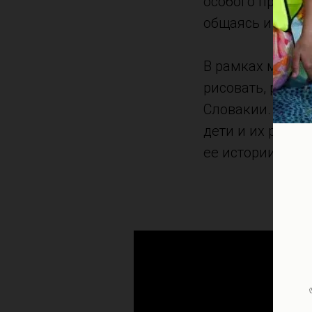
особого простра
общаясь и разви
В рамках меропр
рисовать, разук
Словакии. Был п
дети и их родит
ее истории, кул