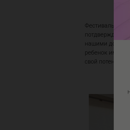
Фестиваль Poho
потдверждающим
нашими достиже
ребенок имел в
свой потенциал 
H