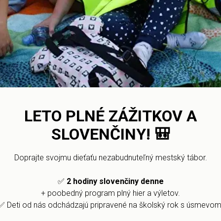
нства для детей, где они могли бы комфортно 
ваясь.
иятия, которое мы организовали дети могли о
рашивать и принять участие в виртуальном пу
роведен цикл онлайн экскурсий по Словакии в
ели смогли посетить разные регионы страны, го
ьтуре и природе в игровой форме.
LETO PLNÉ ZÁŽITKOV A
SLOVENČINY!
🎒
Doprajte svojmu dieťaťu nezabudnuteľný mestský tábor.
✅
2 hodiny slovenčiny denne
+ poobedný program plný hier a výletov.
✅ Deti od nás odchádzajú pripravené na školský rok s úsmevom