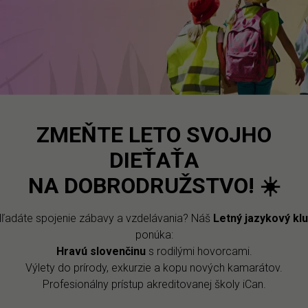
da 2023 и наше партнерство с Надацией AK бы
 эффективность интегрированного обучения.
ниями и продолжаем работать над тем, чтоб
озможность получить качественное образовани
ZMEŇTE LETO SVOJHO
в полной мере.
DIEŤAŤA
NA DOBRODRUŽSTVO!
☀️
ľadáte spojenie zábavy a vzdelávania? Náš
Letný jazykový kl
ponúka:
Hravú slovenčinu
s rodilými hovorcami.
Výlety do prírody, exkurzie a kopu nových kamarátov.
Profesionálny prístup akreditovanej školy iCan.