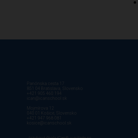
Panónska cesta 17
851 04 Bratislava, Slovensko
+421 905 460 194
ican@icanschool.sk
Mojmírova 12
040 01 Košice, Slovensko
+421 947 968 081
kosice@icanschool.sk
Jazyková škola iCan®, v súlade so