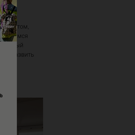
ли опытом,
 Гордимся
ы каждый
е и развить
ub