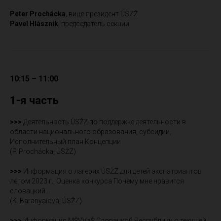
Peter Prochácka
, вице-президент ÚSZŽ
Pavel Hlásznik
, председатель секции
10:15 – 11:00
1-я часть
>>>
Деятельность ÚSŽZ по поддержке деятельности в
области национального образования, субсидии,
Исполнительный план Концепции
(P. Prochácka, ÚSŽZ)
>>>
Информация о лагерях ÚSŽZ для детей экспатриантов
летом 2023 г., Оценка конкурса Почему мне нравится
словацкий...
(K. Baranyaiová, ÚSŽZ)
>>>
Информация MŠVVaŠ Словацкой Республики о текущей