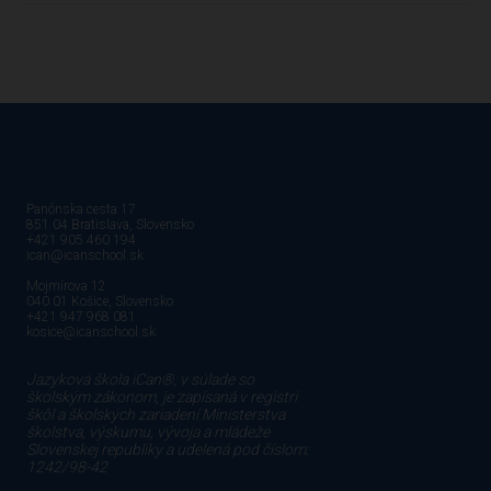
Panónska cesta 17
851 04 Bratislava, Slovensko
+421 905 460 194
ican@icanschool.sk
Mojmírova 12
040 01 Košice, Slovensko
+421 947 968 081
kosice@icanschool.sk
Jazyková škola iCan®, v súlade so
školským zákonom, je zapísaná v registri
škôl a školských zariadení Ministerstva
školstva, výskumu, vývoja a mládeže
Slovenskej republiky a udelená pod číslom:
1242/98-42