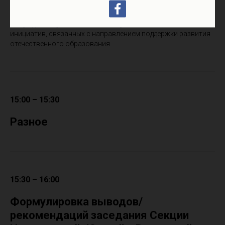
2-я часть
Обсуждение пунктов части 1, актуальных вопросов и
инициатив, связанных с направлением поддержки развития
отечественного образования
15:00 – 15:30
Разное
15:30 – 16:00
Формулировка выводов/
рекомендаций заседания Секции