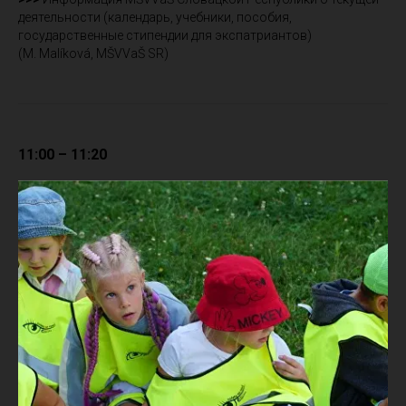
деятельности (календарь, учебники, пособия,
государственные стипендии для экспатриантов)
(M. Malíková, MŠVVaŠ SR)
11:00 – 11:20
Перерыв на кофе
11:20 – 13:00
Презентация учеб ников Aha,
slovenčina!
в рамках проекта Словацкий для