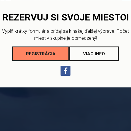
REZERVUJ SI SVOJE MIESTO!
 stredoškolákov, študentov a odborníkov rôzny
našich klientov na prijatie na ktorúkoľvek slov
Vyplň krátky formulár a pridaj sa k našej ďalšej výprave. Počet
zamestnanie a život na Slovensku
miest v skupine je obmedzený!
REGISTRÁCIA
VIAC INFO
PRIHLÁŠKA NA ŠTÚDIUM