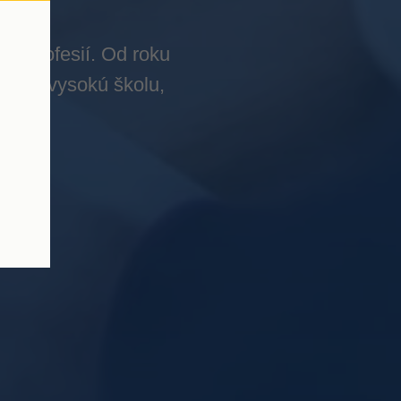
ch profesií. Od roku
enskú vysokú školu,