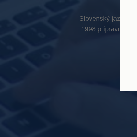
Slovenský jazyk pre
1998 pripravujeme 