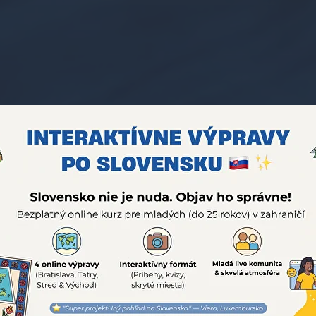
iCan
Akreditovaná
yková škola na Slove