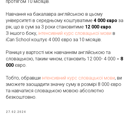
протягом 10 місяців.
Навчання на бакалавра англійською в цьому
університеті в середньому коштуватиме
4 000 євро
за
рік, що в сумі за 3 роки становитиме
12 000 євро
.
З іншого боку,
інтенсивний курс словацької мови
в
iCan School коштує 4 000 євро за 10 місяців.
Різниця у вартості між навчанням англійською та
словацькою, таким чином, становить 12 000- 4 000 =
8
000
євро.
Тобто, обравши
інтенсивний курс словацької мови
, ви
зможете заощадити значну суму в розмірі 8 000 євро
та навчатися словацькою мовою абсолютно
безкоштовно.
27.02.2024