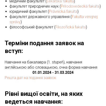
медичний факультет (
Lekárska fakulta
)
факультет природничих наук (
Prírodovedecká fakulta
)
юридичний факультет (
Právnická fakulta
)
факультет державного управління (
Fakulta verejnej
správy
)
філософський факультет (
Filozofická fakulta
)
Терміни подання заявок на
вступ:
Навчання на бакалавра (1. stupeň), навчання
англійською або словацькою, очна форма навчання
01.01.2024 - 31.03.2024
Решта дат на подання заявок
Рівні вищої освіти, на яких
ведеться навчання: