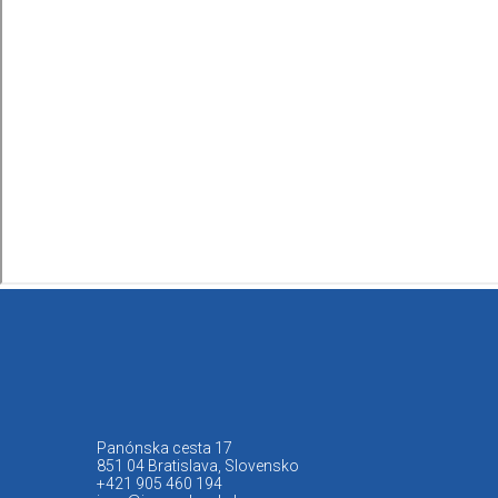
Panónska cesta 17
851 04 Bratislava, Slovensko
+421 905 460 194