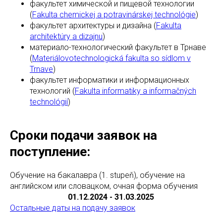
факультет химической и пищевой технологии
(
Fakulta chemickej a potravinárskej technológie
)
факультет архитектуры и дизайна (
Fakulta
architektúry a dizajnu
)
материало-технологический факультет в Трнаве
(
Materiálovotechnologická fakulta so sídlom v
Trnave
)
факультет информатики и информационных
технологий (
Fakulta informatiky a informačných
technológií
)
Сроки подачи заявок на
поступление:
Обучение на бакалавра (1. stupeň), обучение на
английском или словацком, очная форма обучения
01.12.2024 - 31.03.2025
Остальные даты на подачу заявок