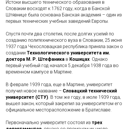
Истоки высшего технического образования в
Словакии восходят к 1762 году, когда в Банской
Штявнице была основана Банская академия – один из
первых технических учебных заведений Европы.
Спустя почти два столетия, после долгих усилий по
созданию политехнического вуза в Словакии, 25 июня
1937 года Чехословацкая республика приняла закон о
создании
Технологического университета им.
доктора М. Р. Штефаника
в
Кошицах
. Однако
первый учебный год начался 5 декабря 1938 года во
временном кампусе в Мартине.
В феврале 1939 года, еще в Мартине, университет
получил новое название –
Словацкий технический
университет (СТУ)
. В том же году, в июле 1939 года,
вышел закон, который закрепил за университетом его
официальное месторасположение в Братиславе.
Первоначально университет состоял из
трех
департаментов
, однако со временем их число