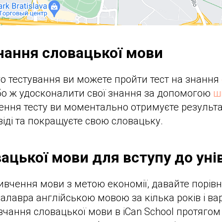
знання словацької мови
о тестування ви можете пройти тест на знання
о ж удосконалити свої знання за допомогою
ш
ення тесту ви моментально отримуєте результа
віді та покращуєте свою словацьку.
ацької мови для вступу до уні
ивчення мови з метою економії, давайте порівн
алавра англійською мовою за кілька років і вар
вчання словацької мови в iCan School протягом 