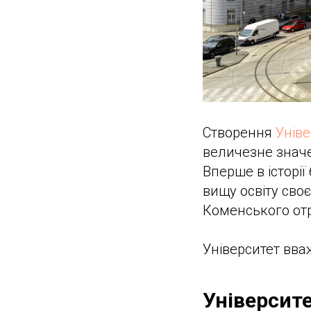
Створення
Уніве
величезне значе
Вперше в історії
вищу освіту сво
Коменського отр
Університет вв
Університ