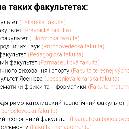
а таких факультетах:
ультет
(Lekárska fakulta)
акультет
(Právnická fakulta)
 факультет
(Filozofická fakulta)
иродничих наук
(Prírodovedecká fakulta)
 факультет
(Pedagogická fakulta)
ий факультет
(Farmaceutická fakulta)
ичного виховання і спорту
(Fakulta telesnej vých
ультет Ясенієва
(Jesseniova lekárska fakulta)
тематики фізики та інформатики
(Fakulta matemat
дія римо-католицький теологічний факультет
(
 bohoslovecká fakulta)
ий теологічний факультет
(Evanjelická bohoslove
енеджменту
(Fakulta managementu)