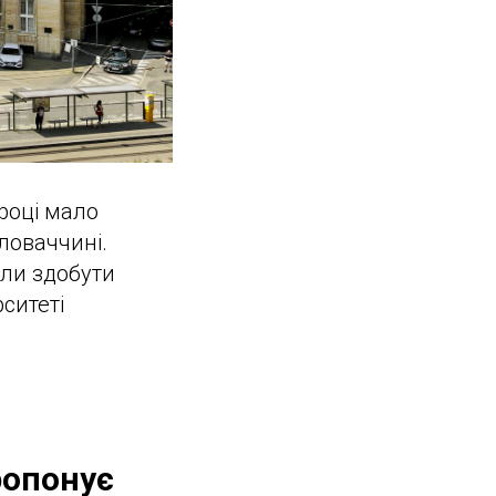
році мало
ловаччині.
гли здобути
ситеті
ропонує