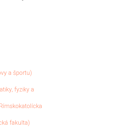
ovy a športu)
iky, fyziky a
Rímskokatolícka
cká fakulta)