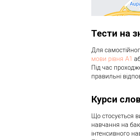
Тести на 
Для самостійног
мови рівня А1
аб
Під час проходж
правильні відпо
Курси слов
Що стосується в
навчання на бак
інтенсивного на