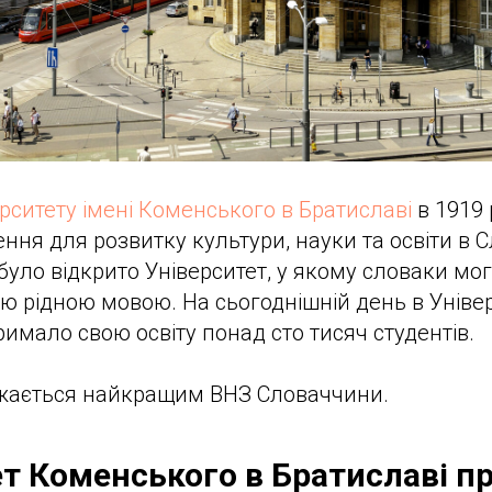
рситету імені Коменського в Братиславі
в 1919 
ння для розвитку культури, науки та освіти в С
 було відкрито Університет, у якому словаки мо
єю рідною мовою. На сьогоднішній день в Універ
имало свою освіту понад сто тисяч студентів.
ажається найкращим ВНЗ Словаччини.
ет Коменського в Братиславі п