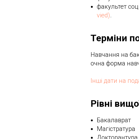
факультет соц
vied)
.
Терміни по
Навчання на бак
очна форма нав
Інші дати на по
Рівні вищо
Бакалаврат
Магістратура
Докторантура