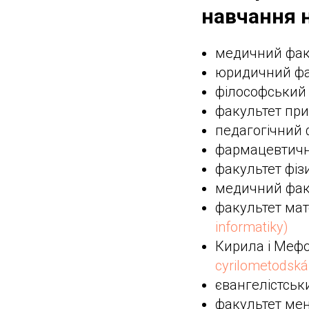
навчання н
медичний фак
юридичний ф
філософський
факультет пр
педагогічний
фармацевтичн
факультет фіз
медичний фак
факультет ма
informatiky)
Кирила і Мефо
cyrilometodská
євангелістськ
факультет м