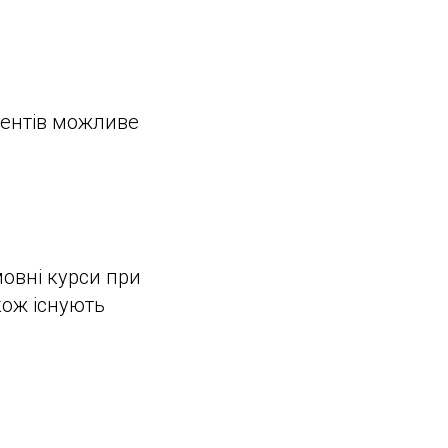
дентів можливе
мовні курси при
кож існують