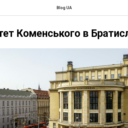
Blog UA
тет Коменського в Братис