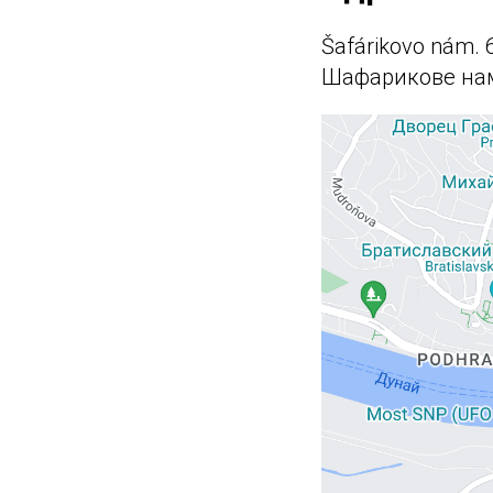
Šafárikovo nám. 6
Шафарикове нам