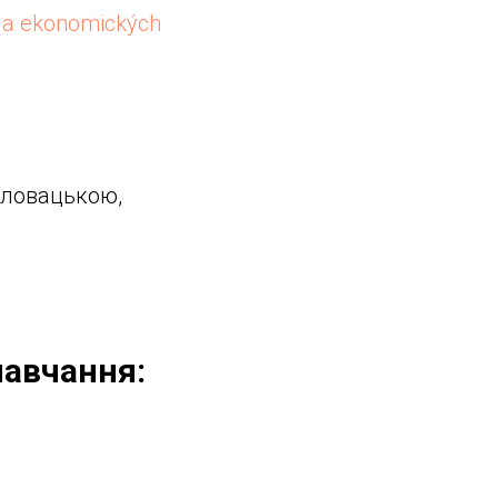
h a ekonomických
словацькою,
навчання: