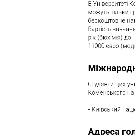
В Університеті 
можуть тільки г
безкоштовне на
Вартість навчан
рік (біохімія) до
11000 євро (мед
Міжнародн
Студенти цих ун
Коменського на 
- Київський нац
Адреса гол