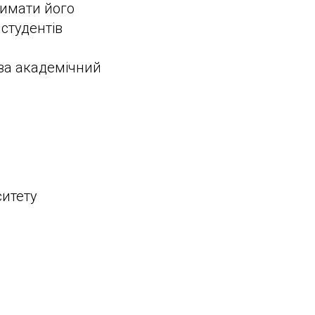
римати його
студентів
 за академічний
ситету