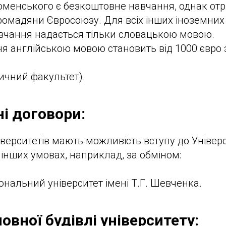
Коменського є безкоштовне навчання, однак от
ромадяни Євросоюзу. Для всіх інших іноземних 
вчання надається тільки словацькою мовою.
ня англійською мовою становить від 1000 євро
ичний факультет).
і договори:
іверситетів мають можливість вступу до Універ
інших умовах, наприклад, за обміном:
іональний університет імені Т.Г. Шевченка.
овної будівлі університету: