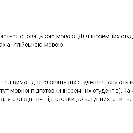
вається словацькою мовою. Для іноземних сту
ах англійською мовою.
я від вимог для словацьких студентів. Існують 
атут мовної підготовки іноземних студентів). Та
 для складання підготовки до вступних іспитів.