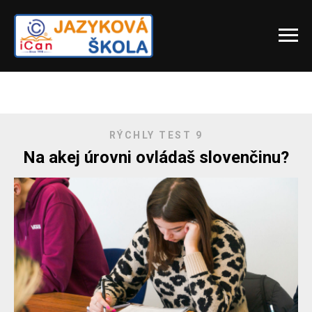
RÝCHLY TEST 9
Na akej úrovni ovládaš slovenčinu?