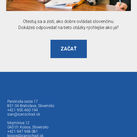
Otestuj sa a zisti, ako dobre ovládaš slovenčinu.
Dokážeš odpovedať na tieto otázky rýchlejšie ako ja?
ZAČAŤ
Panónska cesta 17
851 04 Bratislava, Slovensko
+421 905 460 194
ican@icanschool.sk
Mojmírova 12
040 01 Košice, Slovensko
+421 947 968 081
kosice@icanschool.sk