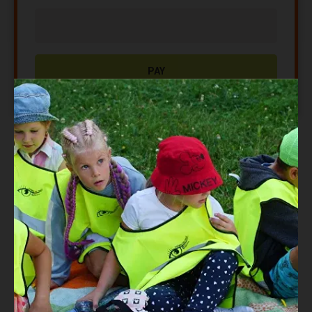
PAY
Особиста консультація
Online / Offline
Тривалість:
1 година
ZMEŇTE LETO SVOJHO