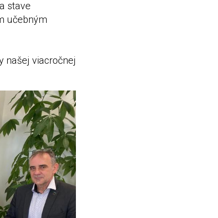
a stave
vým učebným
y našej viacročnej