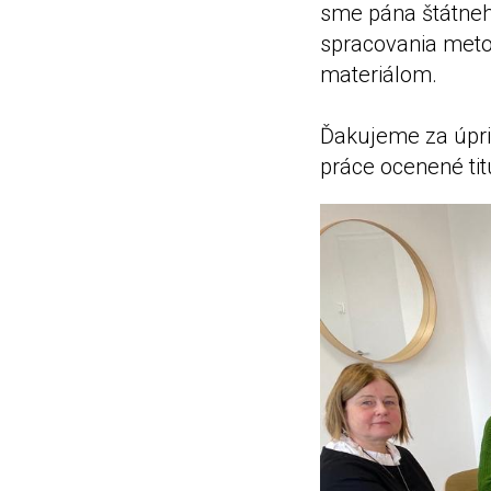
sme pána štátneh
spracovania meto
materiálom.
Ďakujeme za úprim
práce ocenené ti