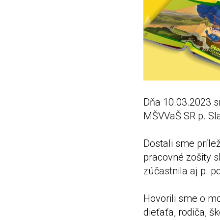
Dňa 10.03.2023 s
MŠVVaŠ SR p. Sl
Dostali sme príle
pracovné zošity s
zúčastnila aj p. 
Hovorili sme o mo
dieťaťa, rodiča, š