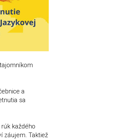
m tajomníkom
čebnice a
etnutia sa
o rúk každého
aví záujem. Taktiež