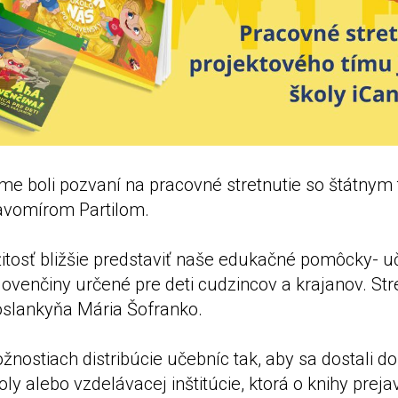
me boli pozvaní na pracovné stretnutie so štátny
avomírom Partilom.
žitosť bližšie predstaviť naše edukačné pomôcky- u
lovenčiny určené pre deti cudzincov a krajanov. Str
poslankyňa Mária Šofranko.
žnostiach distribúcie učebníc tak, aby sa dostali d
koly alebo vzdelávacej inštitúcie, ktorá o knihy prej