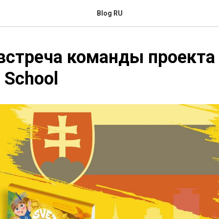
Blog RU
встреча команды проекта 
 School