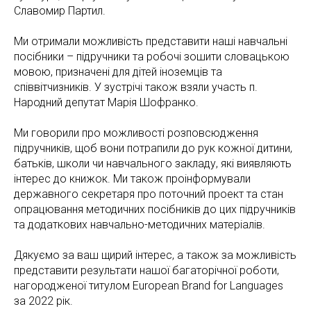
Славомир Партил.
Ми отримали можливість представити наші навчальні
посібники – підручники та робочі зошити словацькою
мовою, призначені для дітей іноземців та
співвітчизників. У зустрічі також взяли участь п.
Народний депутат Марія Шофранко.
Ми говорили про можливості розповсюдження
підручників, щоб вони потрапили до рук кожної дитини,
батьків, школи чи навчального закладу, які виявляють
інтерес до книжок. Ми також проінформували
державного секретаря про поточний проект та стан
опрацювання методичних посібників до цих підручників
та додаткових навчально-методичних матеріалів.
Дякуємо за ваш щирий інтерес, а також за можливість
представити результати нашої багаторічної роботи,
нагородженої титулом European Brand for Languages ​​
за 2022 рік.