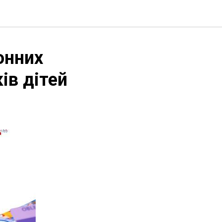
онних
ків дітей