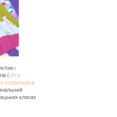
ктом і
ів (
«Ага,
а література в
авчальний
вацьких класах