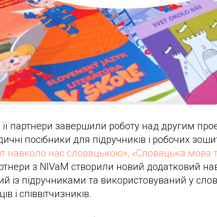
а її партнери завершили роботу над другим прое
ичні посібники для підручників і робочих зошит
віт навколо нас словацькою», «Словацька мова т
артнери з NIVaM створили новий додатковий н
ний із підручниками та використовуваний у сло
ів і співвітчизників.