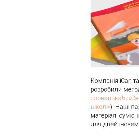
Компанія iCan т
розробили метод
словацька!», «С
школі»
). Наші п
матеріал, суміс
для дітей іноземц