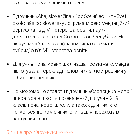
аудіозаписами віршиків і пісень.
Підручник «Aha, slovenčina!» і робочий зошит «Svet
okolo nás po slovensky» отримали рекомендаційний
сертифікат від Міністерства освіти, науки,
досліджень та спорту Словацької Республіки. На
підручник «Aha, slovenčina!» можна отримати
субсидію від Міністерства освіти.
Для учнів початкових шкіл наша проєктна команда
підготувала перекладні словники з ілюстраціями у
10 мовних версіях.
Не можемо не згадати підручник «Словацька мова і
література в школі», призначений для учнів 2–9
класів початкової школи, а також для тих, хто
готується до комісійних іспитів для переходу в
наступний клас.
Більше про підручники >>>>>>