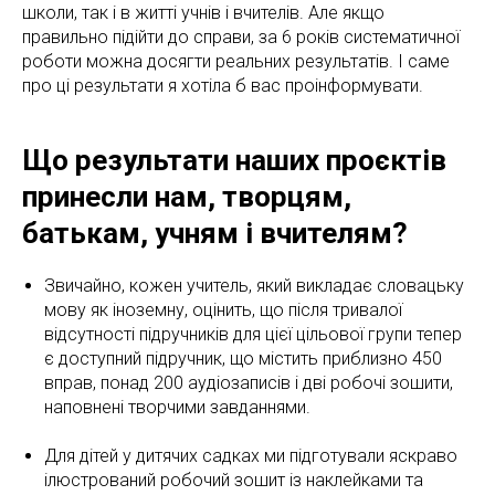
школи, так і в житті учнів і вчителів. Але якщо
правильно підійти до справи, за 6 років систематичної
роботи можна досягти реальних результатів. І саме
про ці результати я хотіла б вас проінформувати.
Що результати наших проєктів
принесли нам, творцям,
батькам, учням і вчителям?
Звичайно, кожен учитель, який викладає словацьку
мову як іноземну, оцінить, що після тривалої
відсутності підручників для цієї цільової групи тепер
є доступний підручник, що містить приблизно 450
вправ, понад 200 аудіозаписів і дві робочі зошити,
наповнені творчими завданнями.
Для дітей у дитячих садках ми підготували яскраво
ілюстрований робочий зошит із наклейками та