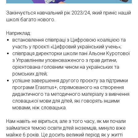
Закінчується навчальний рік 2023/24, який приніс нашій
школі багато нового.
Наприклад:
встановлення співпраці з Цифровою коаліцією та
участь у проєкті «Цифровий український учень»;
співпраця директорки школи пані Альони Куротової
з Управлінням уповноваженого з прав дитини,
орієнтована головним чином на українських та
ромських дітей;
успішне завершення другого проєкту за підтримки
програми Erasmus+, спрямованого на створення
дидактичного та методичного матеріалу з вивчення
словацької мови для дітей, які говорять іншими
мовами, ніж словацька.
Нам навіть не віриться, але з того часу, як ми почали
займатися темою освіти дітей іноземців, минуло вже
майже 6 років. Це досить великий період як у житті