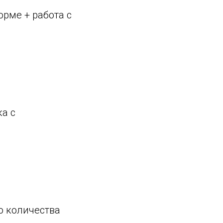
орме + работа с
а с
о количества