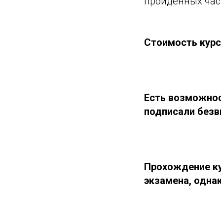
пройденных час
Стоимость курса
Есть возможност
подписали безви
Прохождение ку
экзамена, однак