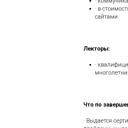
· коммуник
· в стоимос
сайтами
Лекторы:
· квалифиц
многолетни
Что по заверше
· Выдается серт