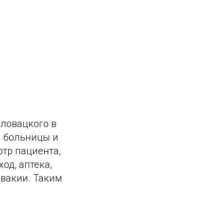
словацкого в
– больницы и
отр пациента,
од, аптека,
овакии. Таким