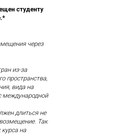
мещен студенту
.*
змещения через
ран из-за
го пространства,
ия, вида на
 с международной
лжен длиться не
 возмещение. Так
 курса на