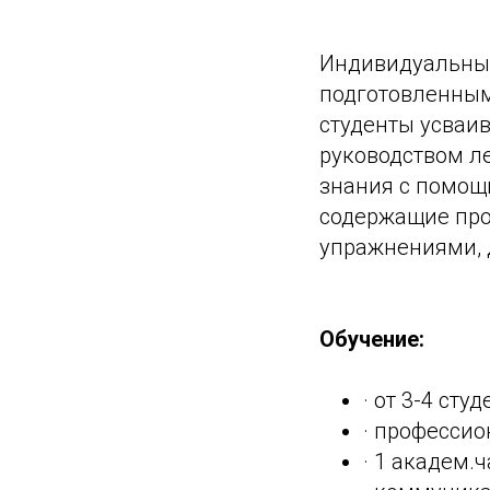
Индивидуальные
подготовленным
студенты усваи
руководством л
знания с помощ
содержащие про
упражнениями, 
Обучение:
· от 3-4 сту
· професси
· 1 академ.