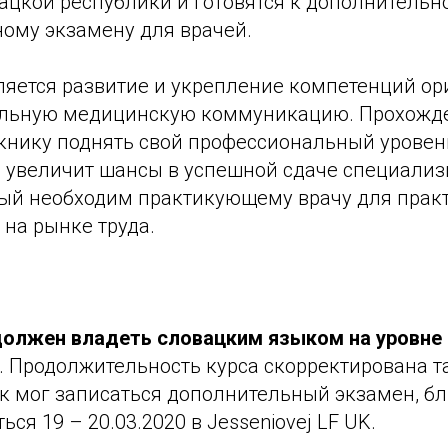
ацкой республики и готовятся к дополнительн
ому экзамену для врачей.
ляется развитие и укрепление компетенций о
альную медицинскую коммуникацию. Прохожде
книку поднять свой профессиональный уровень
о увеличит шансы в успешной сдаче специали
рый необходим практикующему врачу для практ
 на рынке труда.
должен владеть словацким языком на уровне
). Продолжительность курса скорректирована т
к мог записаться дополнительный экзамен, б
ься 19 – 20.03.2020 в Jesseniovej LF UK.