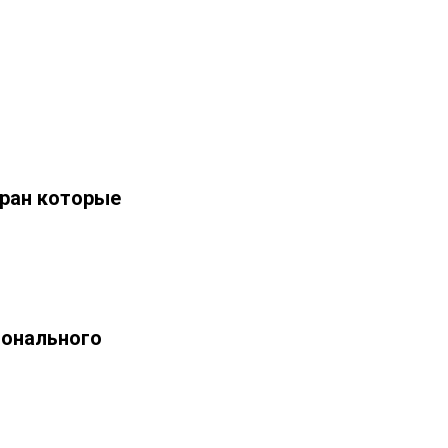
тран которые
ионального