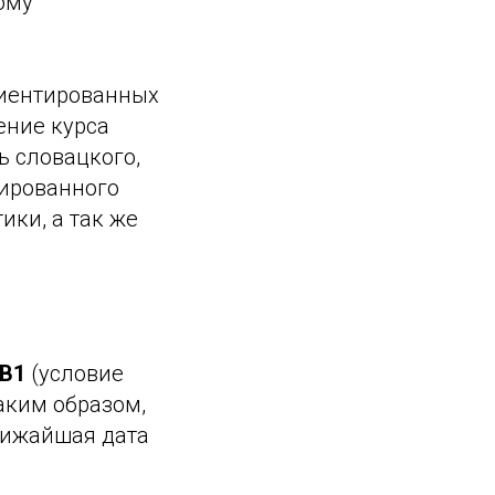
ому
риентированных
ние курса
 словацкого,
зированного
ики, а так же
 В1
(условие
аким образом,
лижайшая дата