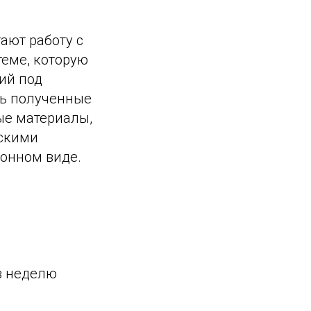
ают работу с
еме, которую
ий под
ть полученные
ые материалы,
ескими
онном виде.
в неделю