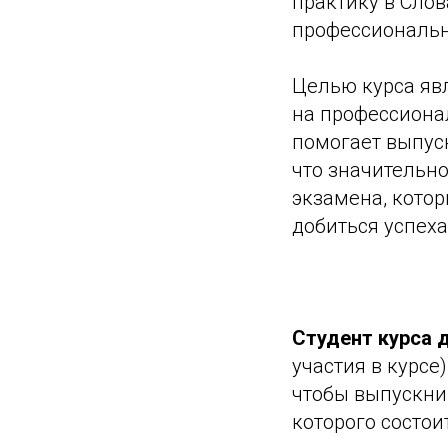
практику в Слов
профессиональн
Целью курса яв
на профессион
помогает выпус
что значительн
экзамена, кото
добиться успеха
Студент курса 
участия в курсе
чтобы выпускни
которого состоит