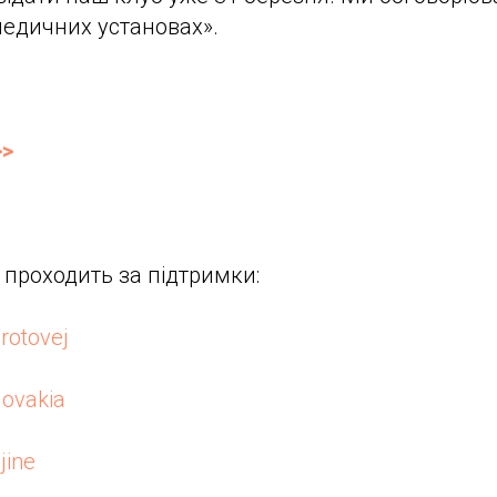
медичних установах».
>
проходить за підтримки:
rotovej
ovakia
jine