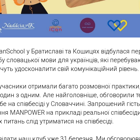
CanSchool у Братиславі та Кошицях відбулася пе
у словацької мови для українців, які перебува
чуть удосконалити свій комунікаційний рівень.
 учасники отримали багато розмовної практики, 
дин з одним. Але найголовніше, обговорили т
е на співбесіді у Словаччині. Запрошений гість
ня MANPOWER на прикладі реальної співбесіди
 питань слід утриматися на співбесіді.
відати наш клуб уже 31 березня. Ми обговорю