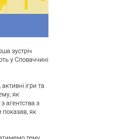
рша зустріч
ють у Словаччині
активні ігри та
ему, як
 з агентства з
 показав, як
ватимемо тему