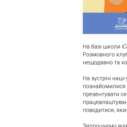
На базі школи i
Розмовного клуб
нещодавно та хо
На зустрічі наші
познайомилися о
презентувати себ
працевлаштуван
поводитися, яких
Запрошуємо від