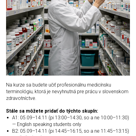
Na kurze sa budete učiť profesionálnu medicínsku
terminológiu, ktorá je nevyhnutná pre prácu v slovenskom
zdravotníctve.
Stále sa môžete pridať do týchto skupín:
A1: 05.09–14.11 (pi 13:00–14:30, so a ne 10:00–11:30)
— English speaking students only
B2: 05.09–14.11 (pi 14:45–16:15, so a ne 11:45–13:15)