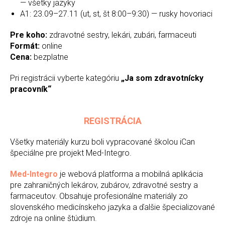
— všetky jazyky
A1: 23.09–27.11 (ut, st, št 8:00–9:30) — rusky hovoriaci
Pre koho:
zdravotné sestry, lekári, zubári, farmaceuti
Formát:
online
Cena:
bezplatne
Pri registrácii vyberte kategóriu
„Ja som zdravotnícky
pracovník“
REGISTRÁCIA
Všetky materiály kurzu boli vypracované školou iCan
špeciálne pre projekt Med-Integro.
Med-Integro
je webová platforma a mobilná aplikácia
pre zahraničných lekárov, zubárov, zdravotné sestry a
farmaceutov. Obsahuje profesionálne materiály zo
slovenského medicínskeho jazyka a ďalšie špecializované
zdroje na online štúdium.