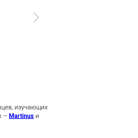
нцев, изучающих
х –
Martinus
и