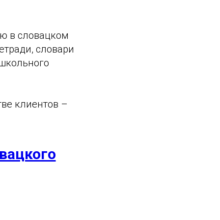
ю в словацком
тетради, словари
 школьного
тве клиентов –
вацкого