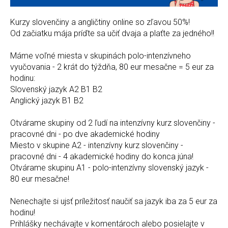
Kurzy slovenčiny a angličtiny online so zľavou 50%!
Od začiatku mája príďte sa učiť dvaja a plaťte za jedného!!
Máme voľné miesta v skupinách polo-intenzívneho
vyučovania - 2 krát do týždňa, 80 eur mesačne = 5 eur za
hodinu:
Slovenský jazyk A2 B1 B2
Anglický jazyk B1 B2
Otvárame skupiny od 2 ľudí na intenzívny kurz slovenčiny -
pracovné dni - po dve akademické hodiny
Miesto v skupine A2 - intenzívny kurz slovenčiny -
pracovné dni - 4 akademické hodiny do konca júna!
Otvárame skupinu A1 - polo-intenzívny slovenský jazyk -
80 eur mesačne!
Nenechajte si ujsť príležitosť naučiť sa jazyk iba za 5 eur za
hodinu!
Prihlášky nechávajte v komentároch alebo posielajte v