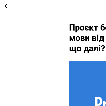
Проєкт б
мови від
що далі?