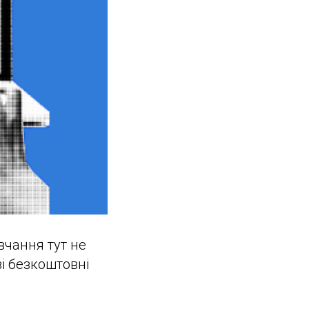
вчання тут не
ві безкоштовні