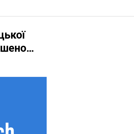
цької
ершено…