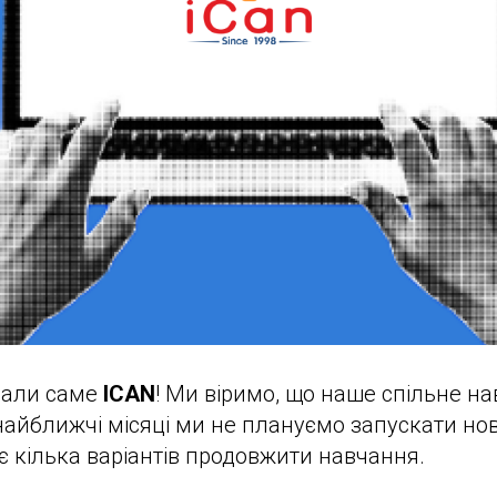
рали саме
ICAN
! Ми віримо, що наше спільне на
 найближчі місяці ми не плануємо запускати но
 є кілька варіантів продовжити навчання.