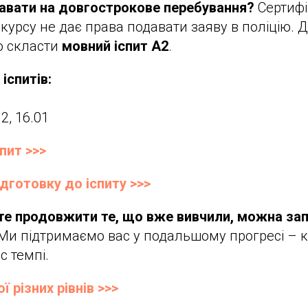
давати на довгострокове перебування?
Сертифі
 курсу не дає права подавати заяву в поліцію. 
о скласти
мовний іспит A2
.
іспитів:
12, 16.01
пит >>>
ідготовку до іспиту >>>
те продовжити те, що вже вивчили, можна зап
Ми підтримаємо вас у подальшому прогресі – к
с темпі.
 різних рівнів >>>