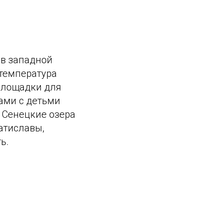
 в западной
 температура
 площадки для
ами с детьми
 Сенецкие озера
атиславы,
ь.