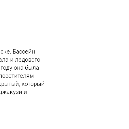
ске. Бассейн
ала и ледового
 году она была
 посетителям
 крытый, который
 джакузи и