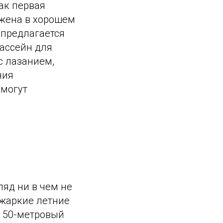
ак первая
ожена в хорошем
 предлагается
бассейн для
с лазанием,
ния
 могут
ляд ни в чем не
 жаркие летние
- 50-метровый