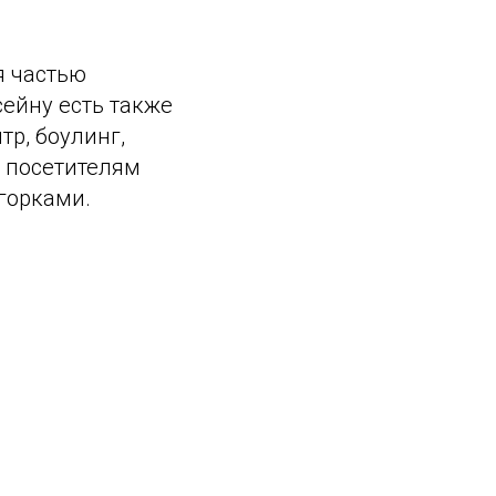
я частью
сейну есть также
тр, боулинг,
т посетителям
 горками.