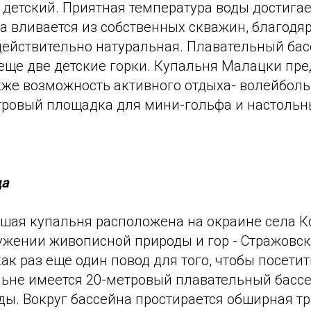
детский. Приятная температура воды достигае
а вливается из собственных скважин, благодя
 действительно натуральная. Плавательный ба
еще две детские горки. Купальня Малацки пре
кже возможность активного отдыха- волейбол
тровый площадка для мини-гольфа и настольн
ца
шая купальня расположена на окраине села К
ружении живописной природы и гор - Стражовск
как раз еще один повод для того, чтобы посети
альне имеется 20-метровый плавательный бассе
ды. Вокруг бассейна простирается обширная т