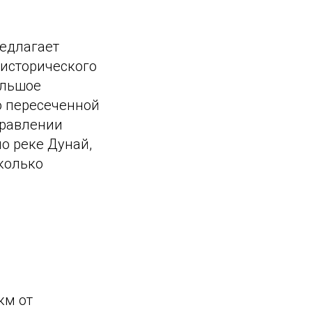
редлагает
 исторического
ольшое
о пересеченной
правлении
по реке Дунай,
сколько
км от