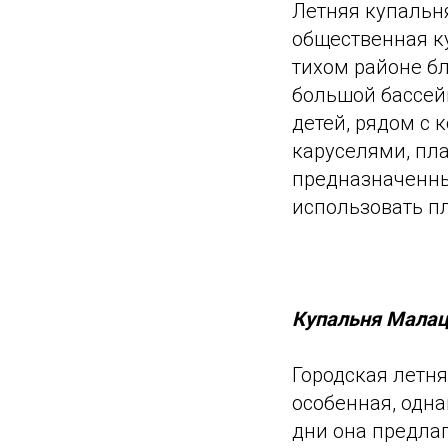
Летняя купальня
общественная к
тихом районе бл
большой бассей
детей, рядом с 
каруселями, пл
предназначенны
использовать п
Купальня Мала
Городская летня
особенная, одн
дни она предлаг