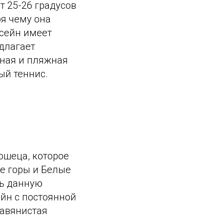
т 25-26 градусов
ря чему она
ссейн имеет
длагает
ьная и пляжная
ый теннис.
ошеца, которое
е горы и Белые
ть данную
йн с постоянной
равянистая