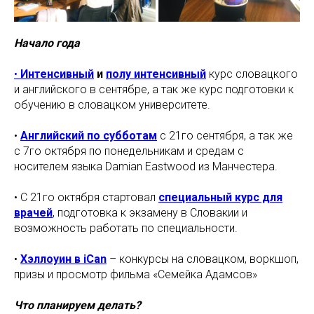
Начало года
•
Интенсивный
и
полу интенсивный
курс словацкого
и английского в сентябре, а так же курс подготовки к
обучению в словацком университете.
•
Английский по субботам
с 21го сентября, а так же
с 7го октября по понедельникам и средам с
носителем языка Damian Eastwood из Манчестера.
• С 21го октября стартовал
специальный курс для
врачей
, подготовка к экзамену в Словакии и
возможность работать по специальности.
•
Хэллоуин в iCan
– конкурсы на словацком, воркшоп,
призы и просмотр фильма «Семейка Адамсов»
Что планируем делать?