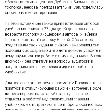
образовательных центрах Дублина и Бирмингема, а
госпожа Ленкова, преподаватель из iCan, поделилась
своим опытом тестирования.
На этой встрече мы также приветствовали авторов
учебных материалов PZ для детей дошкольного
возраста госпожу Хиршерову и автора "Учебника
Первого контакта" госпожу Бачкай. Оба автора
представили свои издания, с каким намерением они
подошли к их созданию и что дети должны усвоить и
чему научиться при работе с этими изданиями. В ходе
дискуссии они ответили на вопросы аудитории и
представили свои намерения и идеи по работе с
учебниками.
Для всех нас эта встреча с ароматом Парижа стала
приятной и стимулирующей рабочей встречей. После
летнего перерыва, который станет для нас не
отдыхом, а работой над следующими главами
учебников, мы встретимся в сентябре, а осенью всю
нашу команду примет следующий участник проекта -