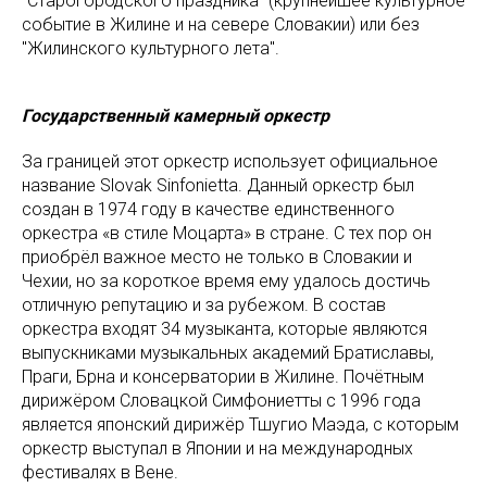
"Старогородского праздника" (крупнейшее культурное
событие в Жилине и на севере Словакии) или без
"Жилинского культурного лета".
Государственный камерный оркестр
За границей этот оркестр использует официальное
название Slovak Sinfonietta. Данный оркестр был
создан в 1974 году в качестве единственного
оркестра «в стиле Моцарта» в стране. С тех пор он
приобрёл важное место не только в Словакии и
Чехии, но за короткое время ему удалось достичь
отличную репутацию и за рубежом. В состав
оркестра входят 34 музыканта, которые являются
выпускниками музыкальных академий Братиславы,
Праги, Брна и консерватории в Жилине. Почётным
дирижёром Словацкой Симфониетты с 1996 года
является японский дирижёр Тшугио Маэда, с которым
оркестр выступал в Японии и на международных
фестивалях в Вене.