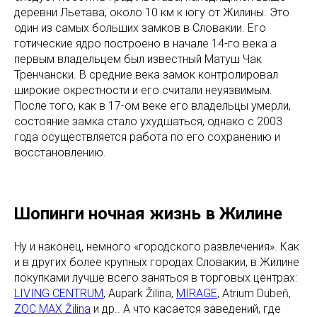
деревни Льетава, около 10 км к югу от Жилины. Это
один из самых больших замков в Словакии. Его
готические ядро построено в начале 14-го века а
первым владельцем был известный Матуш Чак
Тренчански. В средние века замок контролировал
широкие окрестности и его считали неуязвимым.
После того, как в 17-ом веке его владельцы умерли,
состояние замка стало ухудшаться, однако с 2003
года осуществляется работа по его сохранению и
восстановлению.
Шопинги ночная жизнь в Жилине
Ну и наконец, немного «городского развлечения». Как
и в других более крупных городах Словакии, в Жилине
покупками лучше всего заняться в торговых центрах:
LIVING CENTRUM
, Aupark Žilina,
MIRAGE
, Atrium Dubeň,
ZOC MAX Žilina
и др.. А что касается заведений, где