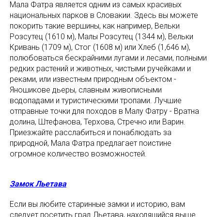
Мала Фатра является одним из самых красивых
национальных парков в Словакии. Здесь вы можете
покорить такие вершины, как например, Вельки
Розсутец (1610 м), Малы Розсутец (1344 м), Вельки
Кривань (1709 м), Стог (1608 м) или Хлеб (1,646 м),
полюбоваться бескрайними лугами и лесами, полными
редких растений и животных, чистыми ручейками и
реками, или известным природным объектом -
Яношикове дьеры, славным живописными
водопадами и туристическими тропами. Лучшие
отправные точки для походов в Малу Фатру - Вратна
долина, Штефанова, Терхова, Стречно или Варин.
Приезжайте расслабиться и понаблюдать за
природной, Мала Фатра предлагает поистине
огромное количество возможностей.
Замок Льетава
Если вы любите старинные замки и историю, вам
следует посетить град Льетава, находящийся выше