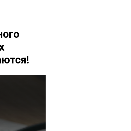
ного
х
аются!