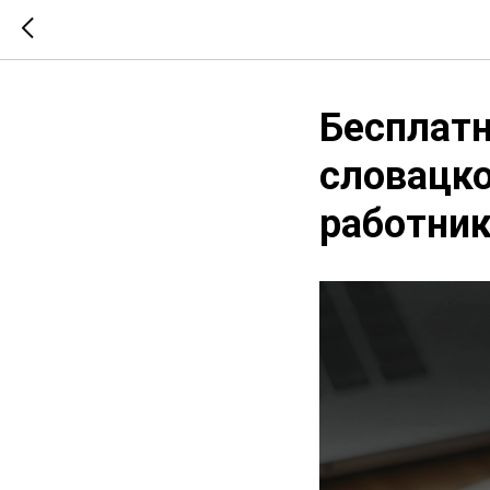
Бесплат
словацко
работник