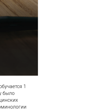
обучается 1
у было
цинских
рминологии