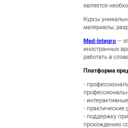
является необх
Курсы уникальн
материалы, разр
Med-Integro
— э
иностранных вра
работать в слов
Платформа пред
- профессионал
профессиональн
- интерактивные
- практические 
- поддержку при
прохождению со