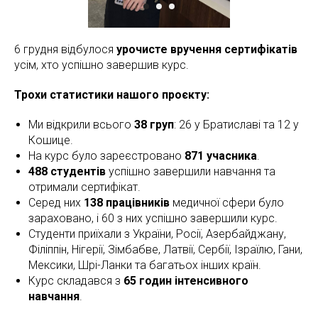
6 грудня відбулося
урочисте вручення сертифікатів
усім, хто успішно завершив курс.
Трохи статистики нашого проєкту:
Ми відкрили всього
38 груп
: 26 у Братиславі та 12 у
Кошице.
На курс було зареєстровано
871 учасника
.
488 студентів
успішно завершили навчання та
отримали сертифікат.
Серед них
138 працівників
медичної сфери було
зараховано, і 60 з них успішно завершили курс.
Студенти приїхали з України, Росії, Азербайджану,
Філіппін, Нігерії, Зімбабве, Латвії, Сербії, Ізраїлю, Гани,
Мексики, Шрі-Ланки та багатьох інших країн.
Курс складався з
65 годин інтенсивного
навчання
.