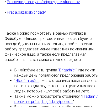
•
Pracovne-ponuky.eu/brigady-pre-studentov
•
Praca.bazar.sk/brigady
Также можно посмотреть в разных группах в
Фейсбуке. Однако при таком виде поиска будьте
всегда бдительны и внимательны, особенно если
работу предлагает менее известная компания или
физическое лицо, а также если предлагаемая
заработная плата намного выше среднего.
В Фейсбуке есть группа "
Brigádnici
", где почти
каждый день появляются предложения работы
"
Hľadám prácu
" — эта страничка предназначена
не только для студентов, но в целом для всех
людей, которые ищут себе работу на лето.
Также можно посмотреть страничку "
Hľadám /
ponúkam prácu, brigádu, výpomoc
".
Если вы заинтересованы в работе хостесс (для