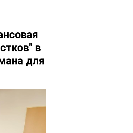
ансовая
стков" в
мана для