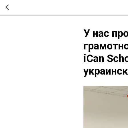
У нас пр
грамотно
iCan Sch
украинск