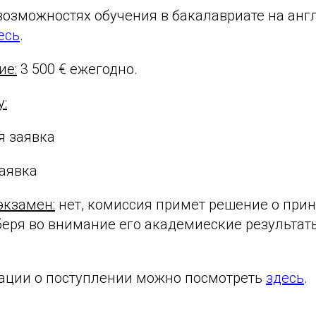
озможностях обучения в бакалавриате на анг
есь
.
ие:
3 500 € ежегодно.
у:
я заявка
заявка
экзамен:
нет, комиссия примет решение о прин
беря во внимание его академиеские результат
ции о поступлении можно посмотреть
здесь
.