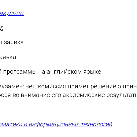
акультет
у:
я заявка
заявка
ой программы на английском языке
экзамен
: нет, комиссия примет решение о прин
беря во внимание его академиеские результаты
рматики и информационных технологий