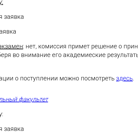
у:
я заявка
заявка
экзамен
: нет, комиссия примет решение о прин
беря во внимание его академиеские результаты
ции о поступлении можно посмотреть
здесь
.
льный факультет
у:
я заявка