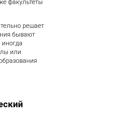
кже факультеты
ятельно решает
ания бывают
 иногда
олы или
 образования
еский