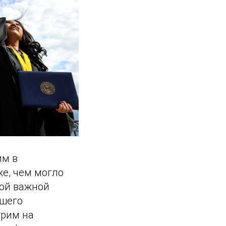
им в
е, чем могло
мой важной
сшего
трим на