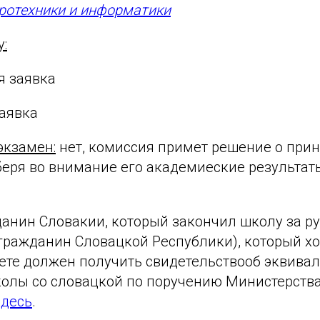
ротехники и информатики
у:
я заявка
заявка
экзамен:
нет, комиссия примет решение о прин
беря во внимание его академиеские результат
данин Словакии, который закончил школу за р
гражданин Словацкой Республики), который хо
ете должен получить свидетельствооб эквива
колы со словацкой по поручению Министерств
здесь
.