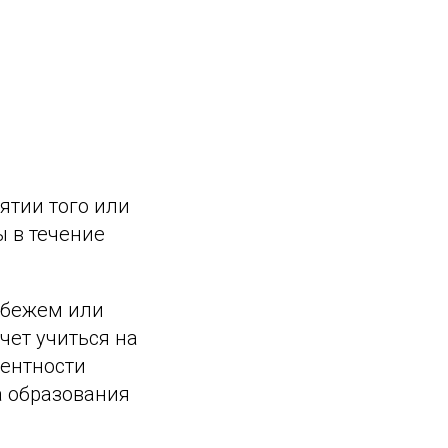
ятии того или
ы в течение
убежем или
чет учиться на
лентности
а образования