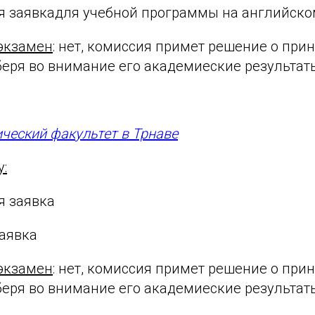
ая заявкадля учебной программы на английско
экзамен
: нет, комиссия примет решение о прин
беря во внимание его академиеские результаты
ческий факультет в Трнаве
у:
я заявка
заявка
экзамен
: нет, комиссия примет решение о прин
беря во внимание его академиеские результаты