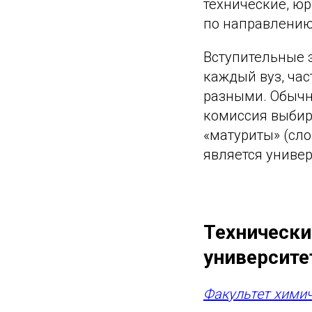
технические, ю
по направлению 
Вступительные 
каждый вуз, час
разными. Обычн
комиссия выбир
«матуриты» (сл
является униве
Технически
университе
Факультет химич