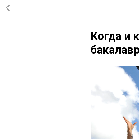
Когда и 
бакалав