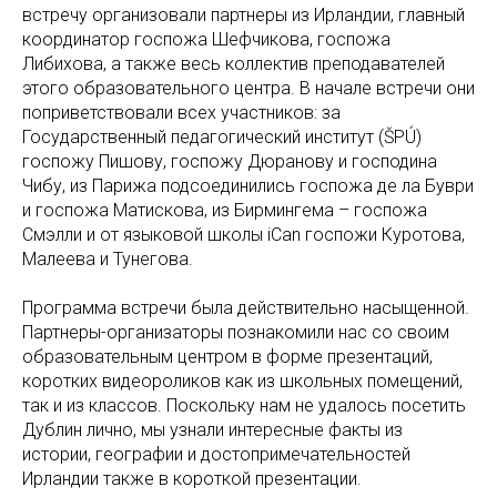
встречу организовали партнеры из Ирландии, главный
координатор госпожа Шефчикова, госпожа
Либихова, а также весь коллектив преподавателей
этого образовательного центра. В начале встречи они
поприветствовали всех участников: за
Государственный педагогический институт (ŠPÚ)
госпожу Пишову, госпожу Дюранову и господина
Чибу, из Парижа подсоединились госпожа де ла Буври
и госпожа Матискова, из Бирмингема – госпожа
Смэлли и от языковой школы iCan госпожи Куротова,
Малеева и Тунегова.
Программа встречи была действительно насыщенной.
Партнеры-организаторы познакомили нас со своим
образовательным центром в форме презентаций,
коротких видеороликов как из школьных помещений,
так и из классов. Поскольку нам не удалось посетить
Дублин лично, мы узнали интересные факты из
истории, географии и достопримечательностей
Ирландии также в короткой презентации.