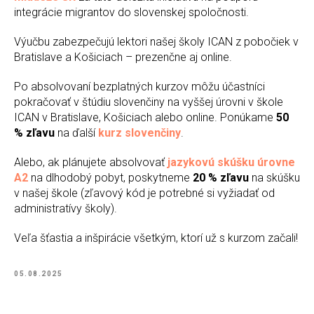
integrácie migrantov do slovenskej spoločnosti.
Výučbu zabezpečujú lektori našej školy ICAN z pobočiek v
Bratislave a Košiciach – prezenčne aj online.
Po absolvovaní bezplatných kurzov môžu účastníci
pokračovať v štúdiu slovenčiny na vyššej úrovni v škole
ICAN v Bratislave, Košiciach alebo online. Ponúkame
50
% zľavu
na ďalší
kurz slovenčiny
.
Alebo, ak plánujete absolvovať
jazykovú skúšku úrovne
A2
na dlhodobý pobyt, poskytneme
20 % zľavu
na skúšku
v našej škole (zľavový kód je potrebné si vyžiadať od
administratívy školy).
Veľa šťastia a inšpirácie všetkým, ktorí už s kurzom začali!
05.08.2025