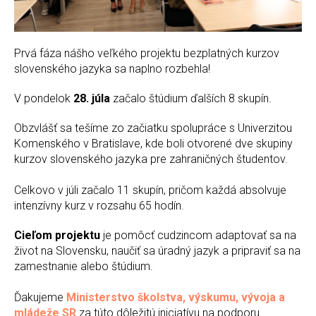
Prvá fáza nášho veľkého projektu bezplatných kurzov
slovenského jazyka sa naplno rozbehla!
V pondelok
28. júla
začalo štúdium ďalších 8 skupín.
Obzvlášť sa tešíme zo začiatku spolupráce s Univerzitou
Komenského v Bratislave, kde boli otvorené dve skupiny
kurzov slovenského jazyka pre zahraničných študentov.
Celkovo v júli začalo 11 skupín, pričom každá absolvuje
intenzívny kurz v rozsahu 65 hodín.
Cieľom projektu
je pomôcť cudzincom adaptovať sa na
život na Slovensku, naučiť sa úradný jazyk a pripraviť sa na
zamestnanie alebo štúdium.
Ďakujeme
Ministerstvo školstva, výskumu, vývoja a
mládeže SR
za túto dôležitú iniciatívu na podporu