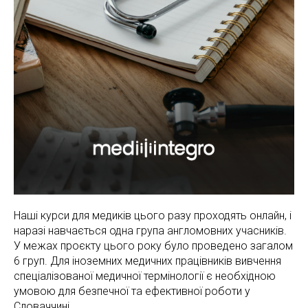
Наші курси для медиків цього разу проходять онлайн, і
наразі навчається одна група англомовних учасників.
У межах проєкту цього року було проведено загалом
6 груп. Для іноземних медичних працівників вивчення
спеціалізованої медичної термінології є необхідною
умовою для безпечної та ефективної роботи у
Словаччині.