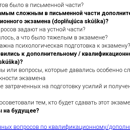
тов было в письменной части?
амым сложным в письменной части дополните
онного экзамена (doplňujúca skúška)?
росов задают на устной части?
лось, а что было тяжелым в экзамене?
ажна психологическая подготовка к экзамену
овились к дополнительному / квалификационн
 skúška)?
мы или вопросы, которые давались особенно с
жности экзамена
е затраченных на подготовку усилий и получе
осоветовали тем, кто будет сдавать этот экзам
ы на будущее?
авных вопросов по квалификационному/допол