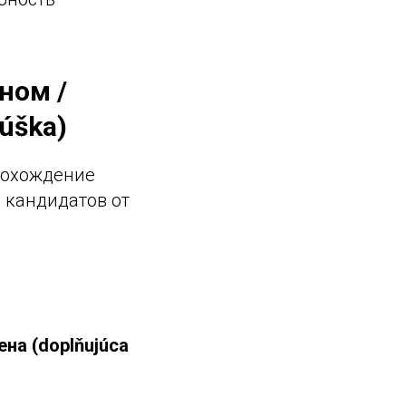
ном /
úška)
прохождение
 кандидатов от
на (doplňujúca