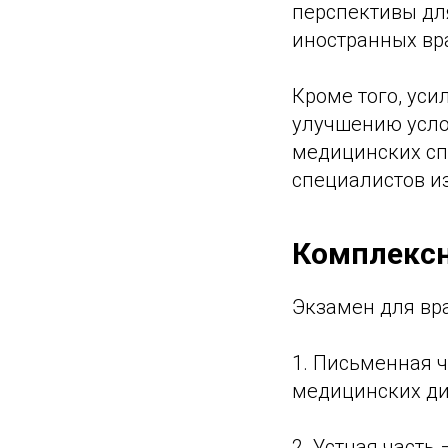
перспективы дл
иностранных вр
Кроме того, ус
улучшению усло
медицинских сп
специалистов из
Комплексн
Экзамен для вра
1. Письменная ч
медицинских ди
2. Устная часть