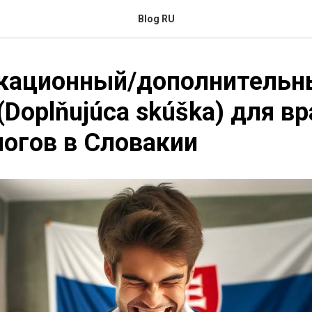
Blog RU
кационный/дополнительн
(Doplňujúca skúška) для вр
огов в Словакии