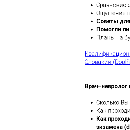
Сравнение 
Ощущения п
Советы для
Помогли ли
Планы на б
Квалификационн
Словакии (Doplň
Врач–невролог 
Сколько Вы 
Как проход
Как проход
экзамена (d