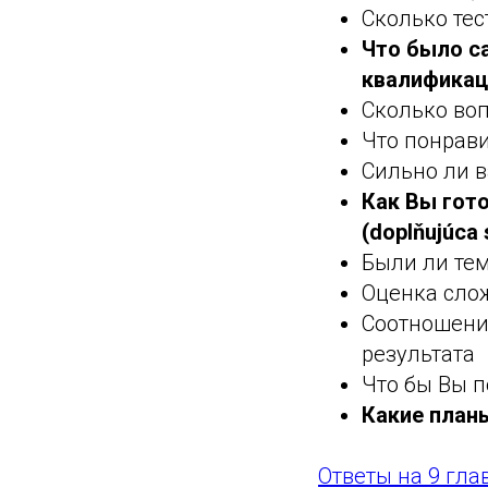
Сколько тес
Что было с
квалификаци
Сколько воп
Что понрави
Сильно ли в
Как Вы гот
(doplňujúca
Были ли те
Оценка сло
Соотношени
результата
Что бы Вы п
Какие план
Ответы на 9 гл