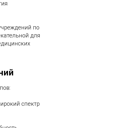
тия
 учреждений по
екательной для
едицинских
ний
пов:
широкий спектр
бность