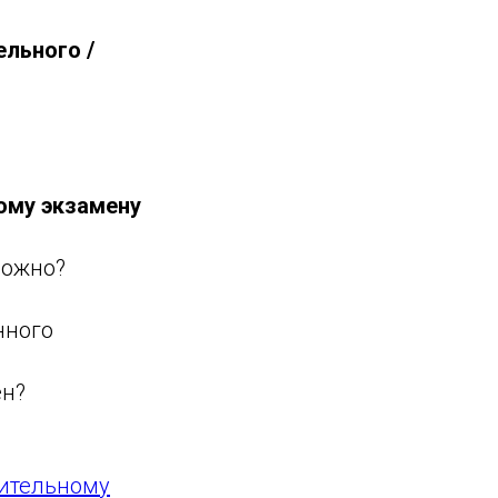
льного /
?
ому экзамену
ложно?
нного
ен?
нительному