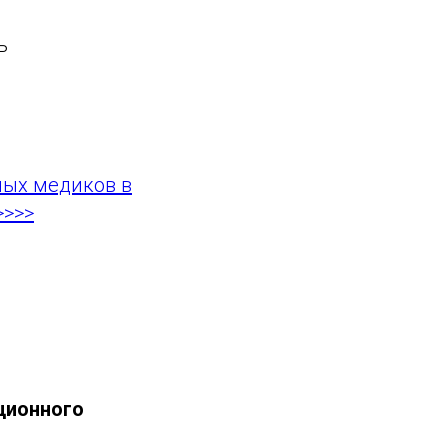
ь
ных медиков в
>>>>
ционного