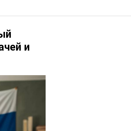
ый
ачей и