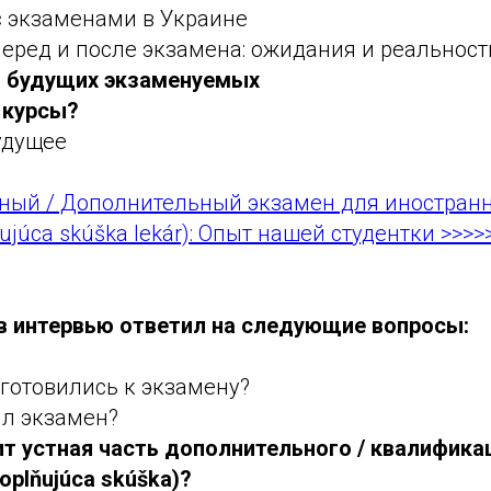
с экзаменами в Украине
еред и после экзамена: ожидания и реальност
 будущих экзаменуемых
 курсы?
удущее
ый / Дополнительный экзамен для иностран
ujúca skúška lekár): Опыт нашей студентки >>>>
в интервью ответил на следующие вопросы:
готовились к экзамену?
ил экзамен?
ит устная часть дополнительного / квалифика
oplňujúca skúška)?