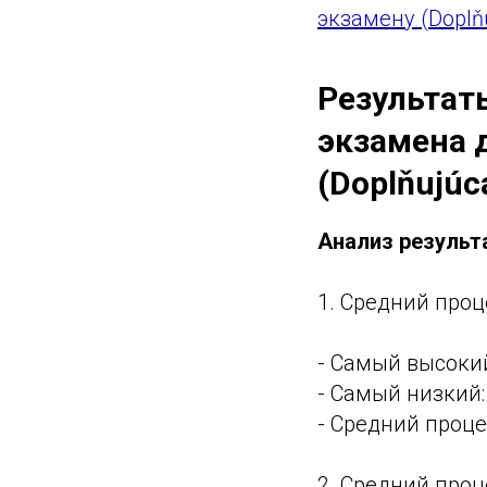
экзамену (Doplň
Результат
экзамена 
(Doplňujúca
Анализ результ
1. Средний проц
- Самый высоки
- Самый низкий:
- Средний процен
2. Средний проц