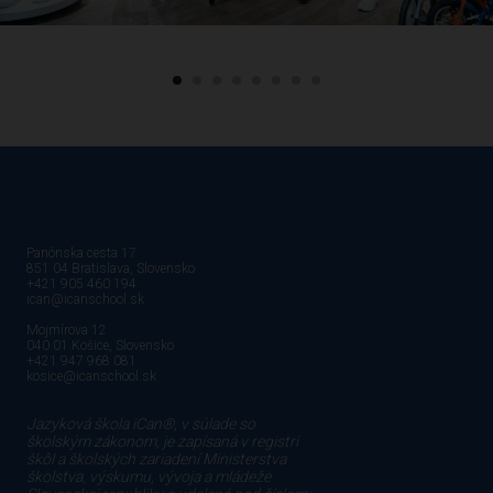
Panónska cesta 17
851 04 Bratislava, Slovensko
+421 905 460 194
ican@icanschool.sk
Mojmírova 12
040 01 Košice, Slovensko
+421 947 968 081
kosice@icanschool.sk
Jazyková škola iCan®, v súlade so
školským zákonom, je zapísaná v registri
škôl a školských zariadení Ministerstva
školstva, výskumu, vývoja a mládeže