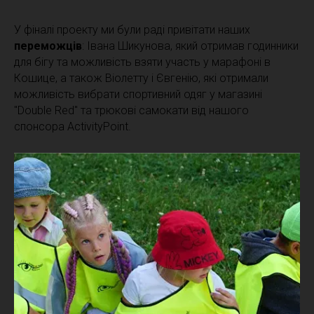
У фіналі проекту ми були раді привітати наших
переможців
: Івана Шикунова, який отримав годинники
для бігу та можливість взяти участь у марафоні в
Кошице, а також Віолетту і Євгенію, які отримали
можливість вибрати спортивний одяг у магазині
"Double Red" та трюкові самокати від нашого
спонсора ActivityPoint.
Проект
#PohybSpaja
включав п'ять різних видів
фізичної активності:
Біг
- під егідою досвідченого ультра-марафонеця та
тренера Євгенія, який завжди надавав підтримку та
наглядав за нашими учасниками.
"Workout"
- завдяки співпраці з ActivityPoint та їхнім
засновником Володимиром, ми подолали будь-які