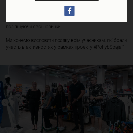
Дискусії
мотивували учасників займатися спортом
правильно та ефективно, підвищуючи рівень рухової
активності та розмовляючи словацькою мовою,
поліпшуючи свої навички.
Ми хочемо висловити подяку всім учасникам, які брали
участь в активностях у рамках проекту #PohybSpaja."