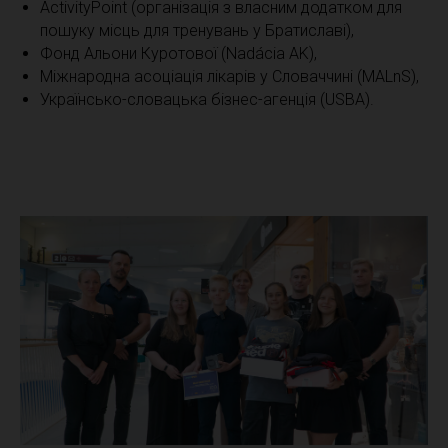
ActivityPoint (організація з власним додатком для
пошуку місць для тренувань у Братиславі),
Фонд Альони Куротової (Nadácia AK),
Міжнародна асоціація лікарів у Словаччині (MALnS),
Українсько-словацька бізнес-агенція (USBA).