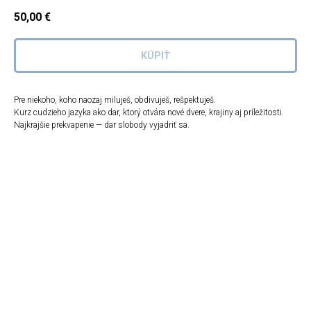
50,00
€
KÚPIŤ
Pre niekoho, koho naozaj miluješ, obdivuješ, rešpektuješ.
Kurz cudzieho jazyka ako dar, ktorý otvára nové dvere, krajiny aj príležitosti.
Najkrajšie prekvapenie — dar slobody vyjadriť sa.